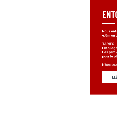
ENT
Nous ento
4,8m en u
TARIFS
Entoilag
Les prix 
pour le p
N’hésitez
TÉL