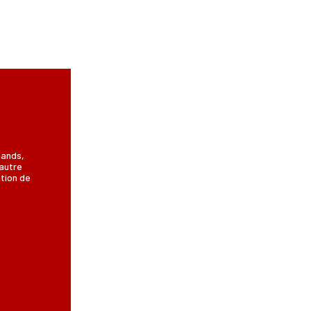
hands,
autre
ation de