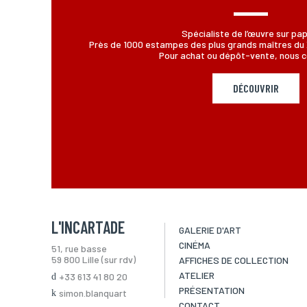
Spécialiste de l’œuvre sur pap
Près de 1000 estampes des plus grands maîtres du 
Pour achat ou dépôt-vente, nous c
DÉCOUVRIR
L'INCARTADE
GALERIE D'ART
CINÉMA
51, rue basse
59 800 Lille (sur rdv)
AFFICHES DE COLLECTION
ATELIER
+33 613 41 80 20
PRÉSENTATION
simon.blanquart
CONTACT