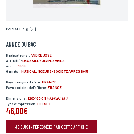
PARTAGER :
ANNEE DU BAC
Réalisateur(s) :
ANDRE JOSE
Acteur(s) :
DESSAILLY JEAN, SHEILA
Année :
1963
Genre(s) :
MUSICAL, MOEURS-SOCIÉTÉ APRÈS 1945
Pays d'origine du film :
FRANCE
Pays d'origine de l'affiche :
FRANCE
Dimensions :
120X160 CM
(47.24X62.99")
Type d'impression :
OFFSET
46,00€
JE SUIS INTÉRESSÉ(E) PAR CETTE AFFICHE