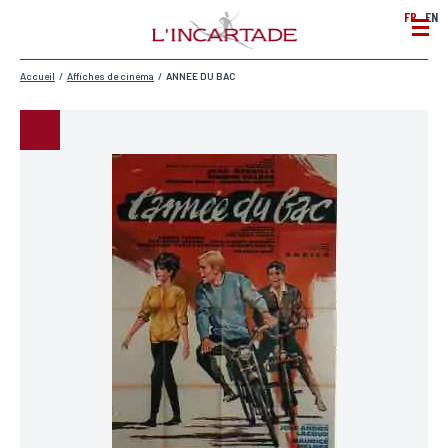
FR
EN
Accueil
/
Affiches de cinéma
/
ANNEE DU BAC