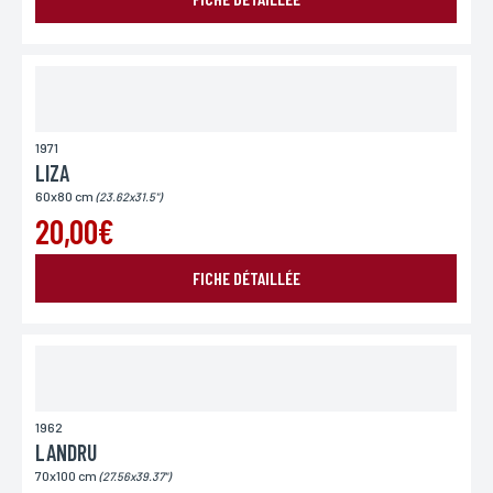
1971
LIZA
60x80 cm
(23.62x31.5")
20,00€
FICHE DÉTAILLÉE
1962
LANDRU
70x100 cm
(27.56x39.37")