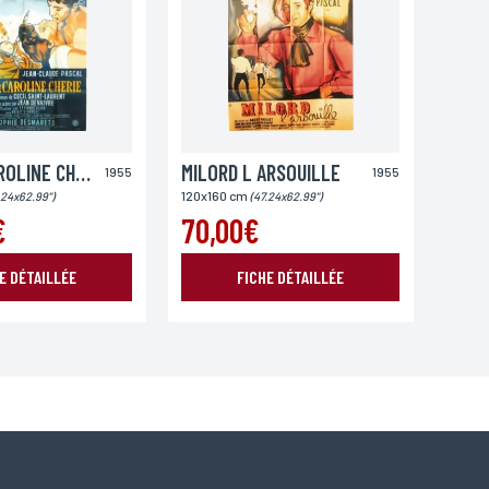
FILS DE CAROLINE CHERIE (LE)
MILORD L ARSOUILLE
1955
1955
120x160 cm
.24x62.99")
(47.24x62.99")
€
70,00€
E DÉTAILLÉE
FICHE DÉTAILLÉE
oordonnées, bénéficiez d’un droit d’accès, de rectification