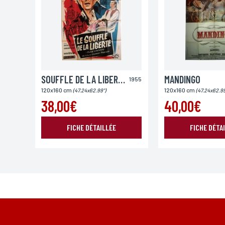
Ville
SOUFFLE DE LA LIBERTE
MANDINGO
1955
Lieu de livraison*
120x160 cm
120x160 cm
(47.24x62.99")
(47.24x62.99
France
Europe
Monde
38,00€
40,00€
FICHE DÉTAILLÉE
FICHE DÉTA
*Champs obligatoires
Conformément à la loi «informatique et Libertés» du 06,01,1