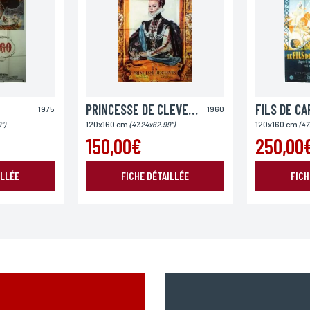
Pays
PRINCESSE DE CLEVES (LA)
1975
1960
120x160 cm
120x160 cm
")
(47.24x62.99")
(47
150,00€
250,00
ILLÉE
FICHE DÉTAILLÉE
FICH
ENVOYER MA DEMANDE
978 modifié en 2004, vous pouvez pour des motifs légitimes, au traitement informatiques de vos c