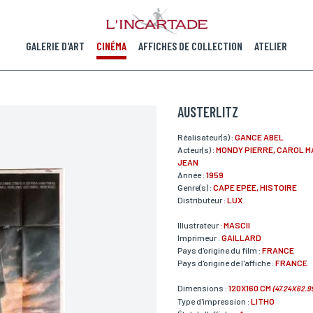
GALERIE D'ART
CINÉMA
AFFICHES DE COLLECTION
ATELIER
AUSTERLITZ
Réalisateur(s) :
GANCE ABEL
Acteur(s) :
MONDY PIERRE, CAROL M
JEAN
Année :
1959
Genre(s) :
CAPE EPÉE, HISTOIRE
Distributeur :
LUX
Illustrateur :
MASCII
Imprimeur :
GAILLARD
Pays d'origine du film :
FRANCE
Pays d'origine de l'affiche :
FRANCE
Dimensions :
120X160 CM
(47.24X62.9
Type d'impression :
LITHO