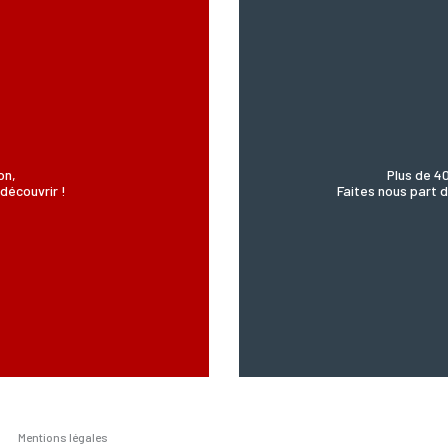
’Incartade - 51 rue Basse, 59800 Lille.
on,
Plus de 4
découvrir !
Faites nous part d
Mentions légales