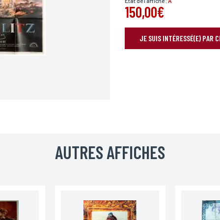
État de l'affiche :
A
150,00€
JE SUIS INTÉRESSÉ(E) PAR 
RÉSERVER VOTRE AFFICHE
Prénom*
AUTRES AFFICHES
Téléphone
Code postal