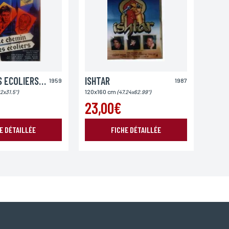
CHEMIN DES ECOLIERS (LE)
ISHTAR
1959
1987
120x160 cm
2x31.5")
(47.24x62.99")
23,00€
E DÉTAILLÉE
FICHE DÉTAILLÉE
oordonnées, bénéficiez d’un droit d’accès, de rectification