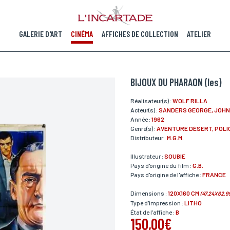
GALERIE D'ART
CINÉMA
AFFICHES DE COLLECTION
ATELIER
BIJOUX DU PHARAON (les)
Réalisateur(s) :
WOLF RILLA
Acteur(s) :
SANDERS GEORGE, JOH
Année :
1962
Genre(s) :
AVENTURE DÉSERT, POLI
Distributeur :
M.G.M.
Illustrateur :
SOUBIE
Pays d'origine du film :
G.B.
Pays d'origine de l'affiche :
FRANCE
Dimensions :
120X160 CM
(47.24X62.9
Type d'impression :
LITHO
État de l'affiche :
B
150,00€