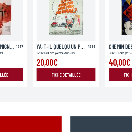
Pays
PAS FOLLES LES MIGNONNES
YA-T-IL QUELQU UN POUR TUER MA FEMME
1967
1986
120x160 cm
60x80 cm
")
(47.24x62.99")
(23.6
20,00€
40,00€
ILLÉE
FICHE DÉTAILLÉE
FICH
ENVOYER MA DEMANDE
978 modifié en 2004, vous pouvez pour des motifs légitimes, au traitement informatiques de vos c
’Incartade - 51 rue Basse, 59800 Lille.