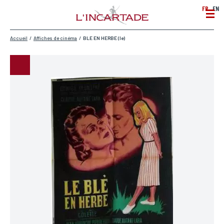
FR
EN
Accueil
/
Affiches de cinéma
/
BLE EN HERBE (le)