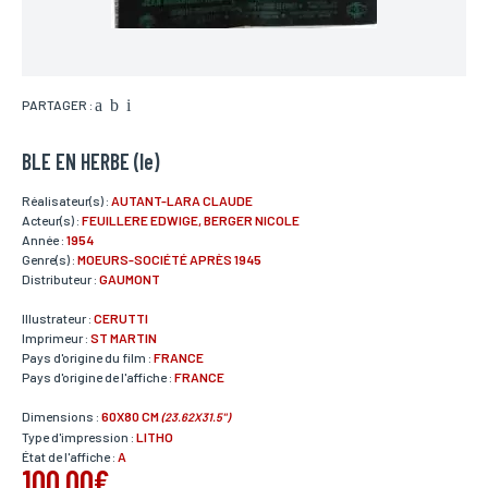
PARTAGER :
BLE EN HERBE (le)
Réalisateur(s) :
AUTANT-LARA CLAUDE
Acteur(s) :
FEUILLERE EDWIGE, BERGER NICOLE
Année :
1954
Genre(s) :
MOEURS-SOCIÉTÉ APRÈS 1945
Distributeur :
GAUMONT
Illustrateur :
CERUTTI
Imprimeur :
ST MARTIN
Pays d'origine du film :
FRANCE
Pays d'origine de l'affiche :
FRANCE
Dimensions :
60X80 CM
(23.62X31.5")
Type d'impression :
LITHO
État de l'affiche :
A
100,00€