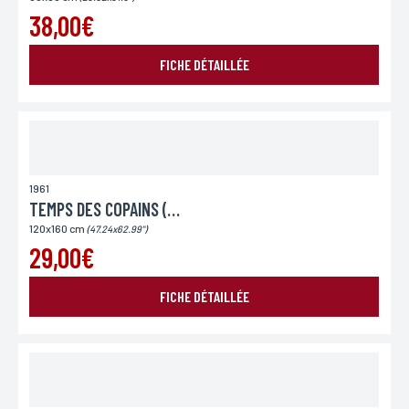
pour des motifs légitimes, au traitement informatiques de vos coordonnées, bénéficiez d’un
droit d’accès, de rectification aux informations qui vous concernent, en vous adressant à
38,00€
L’Incartade - 51 rue Basse, 59800 Lille.
FICHE DÉTAILLÉE
1961
TEMPS DES COPAINS (LE)
120x160 cm
(47.24x62.99")
29,00€
FICHE DÉTAILLÉE