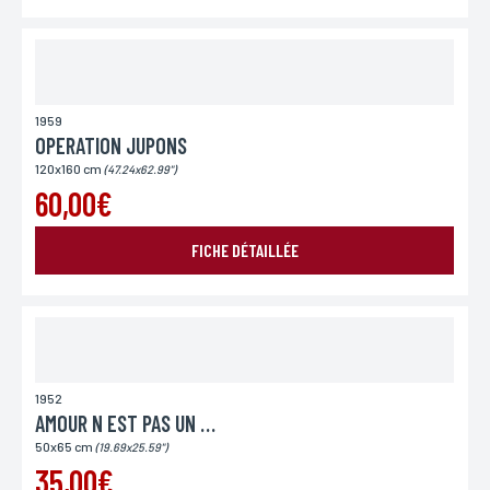
Lieu de livraison*
France
Europe
Monde
1959
OPERATION JUPONS
120x160 cm
(47.24x62.99")
60,00€
FICHE DÉTAILLÉE
ENVOYER MA DEMANDE
1952
AMOUR N EST PAS UN PECHE
*Champs obligatoires
Conformément à la loi «informatique et Libertés» du 06,01,1978 modifié en 2004, vous pouvez
50x65 cm
(19.69x25.59")
pour des motifs légitimes, au traitement informatiques de vos coordonnées, bénéficiez d’un
droit d’accès, de rectification aux informations qui vous concernent, en vous adressant à
35,00€
L’Incartade - 51 rue Basse, 59800 Lille.