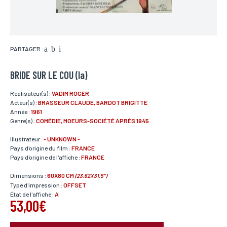
PARTAGER :
BRIDE SUR LE COU (la)
Réalisateur(s) :
VADIM ROGER
Acteur(s) :
BRASSEUR CLAUDE, BARDOT BRIGITTE
Année :
1961
Genre(s) :
COMÉDIE, MOEURS-SOCIÉTÉ APRÈS 1945
Illustrateur :
- UNKNOWN -
Pays d'origine du film :
FRANCE
Pays d'origine de l'affiche :
FRANCE
Dimensions :
60X80 CM
(23.62X31.5")
Type d'impression :
OFFSET
État de l'affiche :
A
53,00€