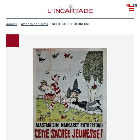
FR
EN
Accueil
/
Affiches de cinéma
/
CETTE SACREE JEUNESSE