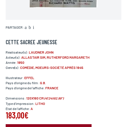
PARTAGER :
CETTE SACREE JEUNESSE
Réalisateur(s) :
LAUDNER JOHN
Acteur(s) :
ALLASTAIR SIM, RUTHERFORD MARGARETH
Année :
1950
Genre(s) :
COMÉDIE, MOEURS-SOCIÉTÉ APRÈS 1945
Illustrateur :
EFFEL
Pays d'origine du film :
G.B.
Pays d'origine de l'affiche :
FRANCE
Dimensions :
120X160 CM
(47.24X62.99")
Type d'impression :
LITHO
État de l'affiche :
A
183,00€