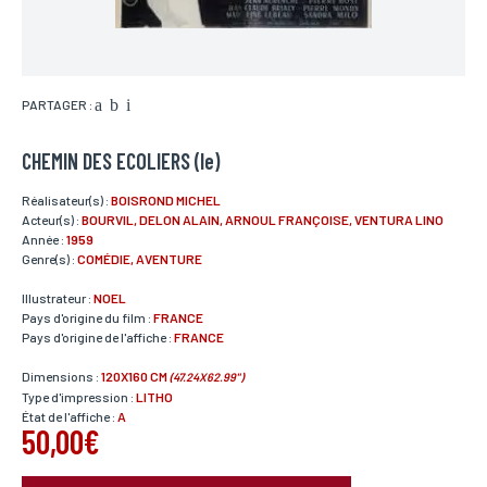
PARTAGER :
CHEMIN DES ECOLIERS (le)
Réalisateur(s) :
BOISROND MICHEL
Acteur(s) :
BOURVIL, DELON ALAIN, ARNOUL FRANÇOISE, VENTURA LINO
Année :
1959
Genre(s) :
COMÉDIE, AVENTURE
Illustrateur :
NOEL
Pays d'origine du film :
FRANCE
Pays d'origine de l'affiche :
FRANCE
Dimensions :
120X160 CM
(47.24X62.99")
Type d'impression :
LITHO
État de l'affiche :
A
50,00€