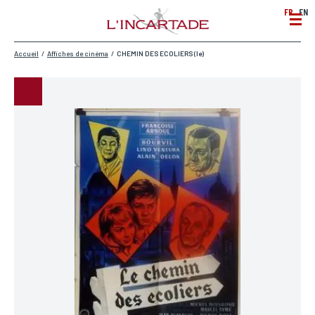
FR
EN
Accueil
/
Affiches de cinéma
/
CHEMIN DES ECOLIERS (le)