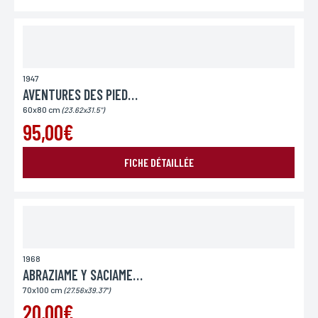
Lieu de livraison*
France
Europe
Monde
1947
AVENTURES DES PIEDS NICKELES
60x80 cm
(23.62x31.5")
95,00€
FICHE DÉTAILLÉE
ENVOYER MA DEMANDE
1968
ABRAZIAME Y SACIAME DE BESOS
*Champs obligatoires
Conformément à la loi «informatique et Libertés» du 06,01,1978 modifié en 2004, vous pouvez
70x100 cm
(27.56x39.37")
pour des motifs légitimes, au traitement informatiques de vos coordonnées, bénéficiez d’un
droit d’accès, de rectification aux informations qui vous concernent, en vous adressant à
20,00€
L’Incartade - 51 rue Basse, 59800 Lille.