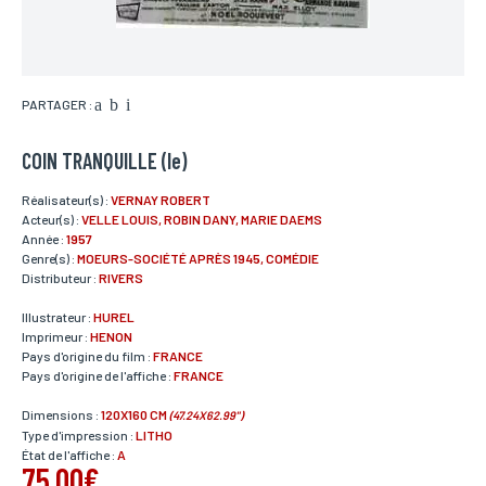
PARTAGER :
COIN TRANQUILLE (le)
Réalisateur(s) :
VERNAY ROBERT
Acteur(s) :
VELLE LOUIS, ROBIN DANY, MARIE DAEMS
Année :
1957
Genre(s) :
MOEURS-SOCIÉTÉ APRÈS 1945, COMÉDIE
Distributeur :
RIVERS
Illustrateur :
HUREL
Imprimeur :
HENON
Pays d'origine du film :
FRANCE
Pays d'origine de l'affiche :
FRANCE
Dimensions :
120X160 CM
(47.24X62.99")
Type d'impression :
LITHO
État de l'affiche :
A
75,00€