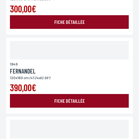
pour des motifs légitimes, au traitement informatiques de vos coordonnées, bénéficiez d’un
droit d’accès, de rectification aux informations qui vous concernent, en vous adressant à
300,00€
L’Incartade - 51 rue Basse, 59800 Lille.
FICHE DÉTAILLÉE
1949
FERNANDEL
120x160 cm
(47.24x62.99")
390,00€
FICHE DÉTAILLÉE