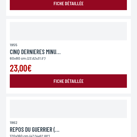
FICHE DÉTAILLÉE
Lieu de livraison*
France
Europe
Monde
1955
CINQ DERNIERES MINUTES (LES)
60x80 cm
(23.62x31.5")
23,00€
FICHE DÉTAILLÉE
ENVOYER MA DEMANDE
1962
REPOS DU GUERRIER (LE)
*Champs obligatoires
Conformément à la loi «informatique et Libertés» du 06,01,1978 modifié en 2004, vous pouvez
120x160 cm
(47.24x62.99")