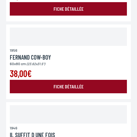
Si vous souhaitez recevoir une réponse personnalisée,
vous pouvez nous laisser votre pays.
FICHE DÉTAILLÉE
Lieu de livraison*
France
Europe
Monde
1956
FERNAND COW-BOY
60x80 cm
(23.62x31.5")
38,00€
FICHE DÉTAILLÉE
ENVOYER MA DEMANDE
1946
IL SUFFIT D UNE FOIS
*Champs obligatoires