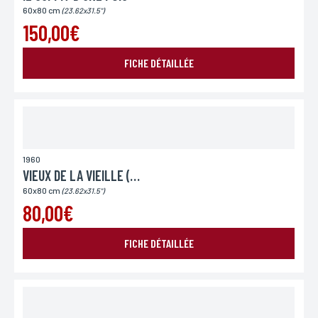
Conformément à la loi «informatique et Libertés» du 06,01,1978 modifié en 2004, vous pouvez
60x80 cm
(23.62x31.5")
pour des motifs légitimes, au traitement informatiques de vos coordonnées, bénéficiez d’un
droit d’accès, de rectification aux informations qui vous concernent, en vous adressant à
150,00€
L’Incartade - 51 rue Basse, 59800 Lille.
FICHE DÉTAILLÉE
1960
VIEUX DE LA VIEILLE (LES)
60x80 cm
(23.62x31.5")
80,00€
FICHE DÉTAILLÉE