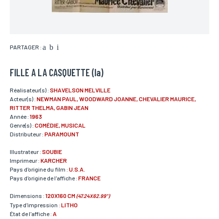
PARTAGER :
FILLE A LA CASQUETTE (la)
Réalisateur(s) :
SHAVELSON MELVILLE
Acteur(s) :
NEWMAN PAUL, WOODWARD JOANNE, CHEVALIER MAURICE,
RITTER THELMA, GABIN JEAN
Année :
1963
Genre(s) :
COMÉDIE, MUSICAL
Distributeur :
PARAMOUNT
Illustrateur :
SOUBIE
Imprimeur :
KARCHER
Pays d'origine du film :
U.S.A.
Pays d'origine de l'affiche :
FRANCE
Dimensions :
120X160 CM
(47.24X62.99")
Type d'impression :
LITHO
État de l'affiche :
A