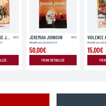
Pays
LEGENDE DE JESSE JAMES (LA)
JEREMIAH JOHNSON
VIOLENCE 
1972
1972
60x80 cm
60x80 cm
")
(23.62x31.5")
(23.6
50,00€
15,00€
ILLÉE
FICHE DÉTAILLÉE
FICH
ENVOYER MA DEMANDE
978 modifié en 2004, vous pouvez pour des motifs légitimes, au traitement informatiques de vos c