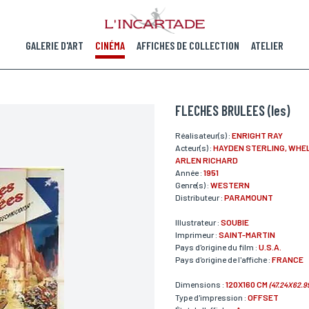
GALERIE D'ART
CINÉMA
AFFICHES DE COLLECTION
ATELIER
FLECHES BRULEES (les)
Réalisateur(s) :
ENRIGHT RAY
Acteur(s) :
HAYDEN STERLING, WHEL
ARLEN RICHARD
Année :
1951
Genre(s) :
WESTERN
Distributeur :
PARAMOUNT
Illustrateur :
SOUBIE
Imprimeur :
SAINT-MARTIN
Pays d'origine du film :
U.S.A.
Pays d'origine de l'affiche :
FRANCE
Dimensions :
120X160 CM
(47.24X62.9
Type d'impression :
OFFSET