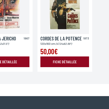
A JERICHO
CORDES DE LA POTENCE
1967
1973
120x160 cm
2x31.5")
(47.24x62.99")
50,00€
E DÉTAILLÉE
FICHE DÉTAILLÉE
oordonnées, bénéficiez d’un droit d’accès, de rectification