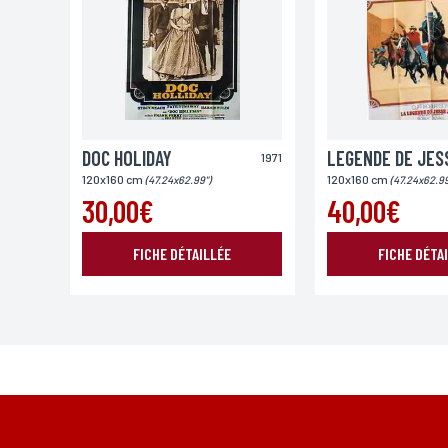
Ville
DOC HOLIDAY
1971
Lieu de livraison*
120x160 cm
120x160 cm
(47.24x62.99")
(47.24x62.99
France
Europe
Monde
30,00€
40,00€
FICHE DÉTAILLÉE
FICHE DÉTA
*Champs obligatoires
Conformément à la loi «informatique et Libertés» du 06,01,1