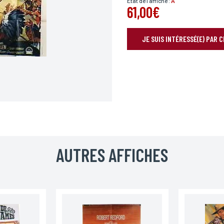
État de l'affiche :
A
61,00€
JE SUIS INTÉRESSÉ(E) PAR 
RÉSERVER VOTRE AFFICHE
Prénom*
AUTRES AFFICHES
Téléphone
Code postal