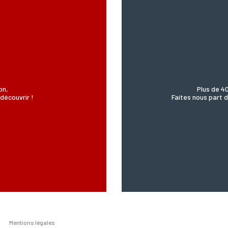
’Incartade - 51 rue Basse, 59800 Lille.
on,
Plus de 4
découvrir !
Faites nous part d
Mentions légales