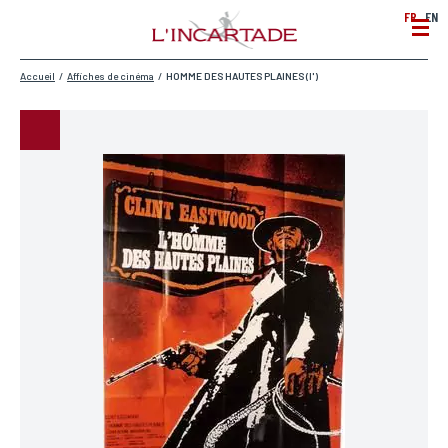
FR
EN
Accueil
/
Affiches de cinéma
/
HOMME DES HAUTES PLAINES (l')