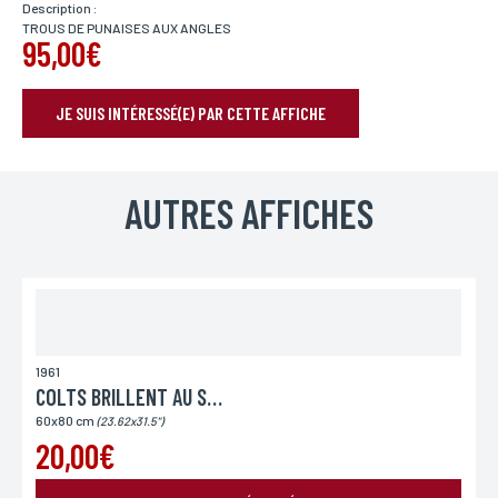
Description :
TROUS DE PUNAISES AUX ANGLES
95,00€
JE SUIS INTÉRESSÉ(E) PAR CETTE AFFICHE
RÉSERVER VOTRE AFFICHE
Nom*
AUTRES AFFICHES
Si vous souhaitez recevoir une réponse personnalisée,
vous pouvez nous laisser vos nom et prénom.
Prénom*
Si vous souhaitez recevoir une réponse personnalisée,
vous pouvez nous laisser vos nom et prénom.
1961
COLTS BRILLENT AU SOLEIL
60x80 cm
(23.62x31.5")
Email*
20,00€
Votre adresse mail sert uniquement à vous répondre.