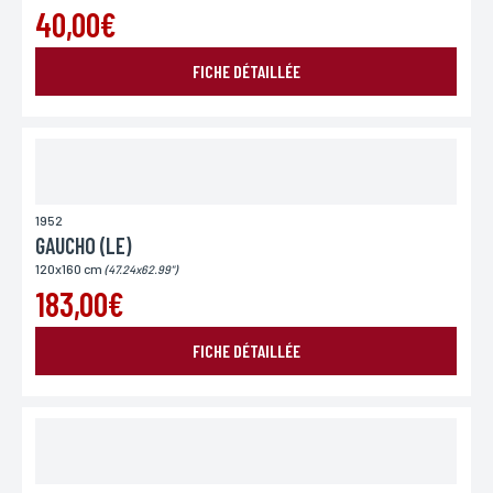
40,00€
Pays
Si vous souhaitez recevoir une réponse personnalisée,
vous pouvez nous laisser votre pays.
FICHE DÉTAILLÉE
Lieu de livraison*
France
Europe
Monde
1952
GAUCHO (LE)
120x160 cm
(47.24x62.99")
183,00€
FICHE DÉTAILLÉE
ENVOYER MA DEMANDE