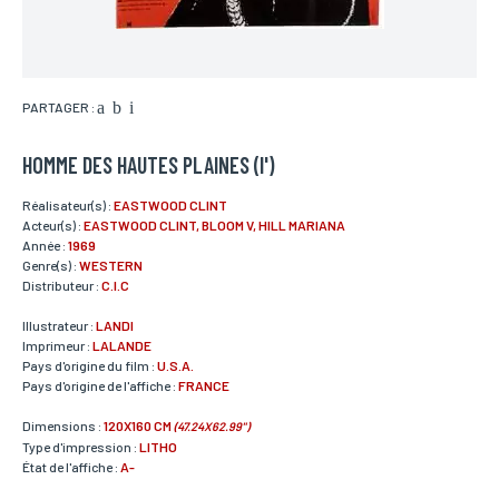
PARTAGER :
HOMME DES HAUTES PLAINES (l')
Réalisateur(s) :
EASTWOOD CLINT
Acteur(s) :
EASTWOOD CLINT, BLOOM V, HILL MARIANA
Année :
1969
Genre(s) :
WESTERN
Distributeur :
C.I.C
Illustrateur :
LANDI
Imprimeur :
LALANDE
Pays d'origine du film :
U.S.A.
Pays d'origine de l'affiche :
FRANCE
Dimensions :
120X160 CM
(47.24X62.99")
Type d'impression :
LITHO
État de l'affiche :
A-