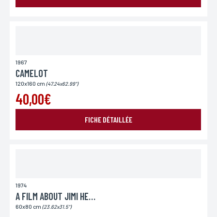
Lieu de livraison*
France
Europe
Monde
1967
CAMELOT
120x160 cm
(47.24x62.99")
40,00€
FICHE DÉTAILLÉE
ENVOYER MA DEMANDE
1974
A FILM ABOUT JIMI HENDRIX
*Champs obligatoires
Conformément à la loi «informatique et Libertés» du 06,01,1978 modifié en 2004, vous pouvez
60x80 cm
(23.62x31.5")
pour des motifs légitimes, au traitement informatiques de vos coordonnées, bénéficiez d’un
droit d’accès, de rectification aux informations qui vous concernent, en vous adressant à