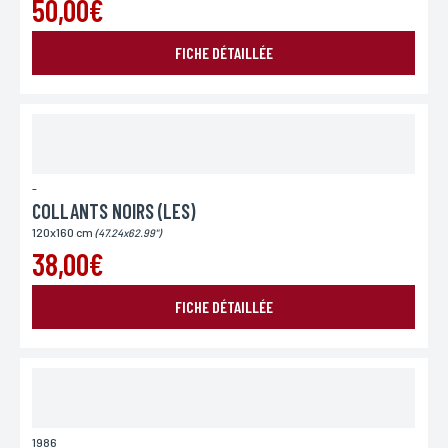
50,00€
L’Incartade - 51 rue Basse, 59800 Lille.
FICHE DÉTAILLÉE
-
COLLANTS NOIRS (LES)
120x160 cm
(47.24x62.99")
38,00€
FICHE DÉTAILLÉE
1986