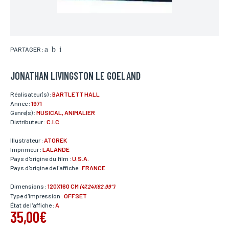
PARTAGER :
JONATHAN LIVINGSTON LE GOELAND
Réalisateur(s) :
BARTLETT HALL
Année :
1971
Genre(s) :
MUSICAL, ANIMALIER
Distributeur :
C.I.C
Illustrateur :
ATOREK
Imprimeur :
LALANDE
Pays d'origine du film :
U.S.A.
Pays d'origine de l'affiche :
FRANCE
Dimensions :
120X160 CM
(47.24X62.99")
Type d'impression :
OFFSET
État de l'affiche :
A
35,00€