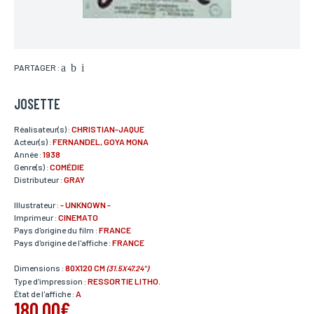
PARTAGER :
JOSETTE
Réalisateur(s) :
CHRISTIAN-JAQUE
Acteur(s) :
FERNANDEL, GOYA MONA
Année :
1938
Genre(s) :
COMÉDIE
Distributeur :
GRAY
Illustrateur :
- UNKNOWN -
Imprimeur :
CINEMATO
Pays d'origine du film :
FRANCE
Pays d'origine de l'affiche :
FRANCE
Dimensions :
80X120 CM
(31.5X47.24")
Type d'impression :
RESSORTIE LITHO.
État de l'affiche :
A
180,00€