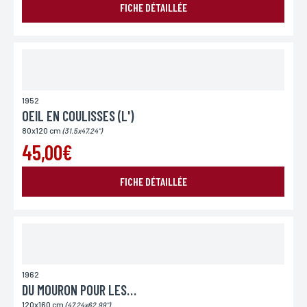
FICHE DÉTAILLÉE
Lieu de livraison*
France
Europe
Monde
1952
OEIL EN COULISSES (L')
80x120 cm
(31.5x47.24")
45,00€
FICHE DÉTAILLÉE
ENVOYER MA DEMANDE
1962
DU MOURON POUR LES PETITS OISEAUX
*Champs obligatoires
Conformément à la loi «informatique et Libertés» du 06,01,1978 modifié en 2004, vous pouvez
120x160 cm
(47.24x62.99")