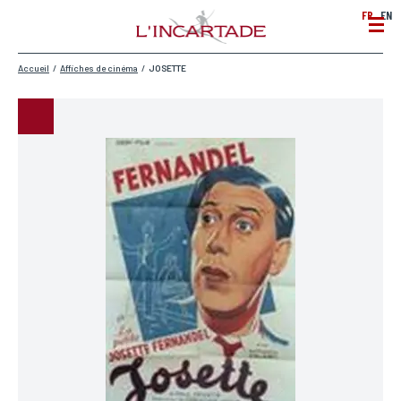
FR
EN
Accueil
/
Affiches de cinéma
/
JOSETTE