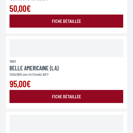
pour des motifs légitimes, au traitement informatiques de vos coordonnées, bénéficiez d’un
droit d’accès, de rectification aux informations qui vous concernent, en vous adressant à
50,00€
L’Incartade - 51 rue Basse, 59800 Lille.
FICHE DÉTAILLÉE
1961
BELLE AMERICAINE (LA)
120x160 cm
(47.24x62.99")
95,00€
FICHE DÉTAILLÉE