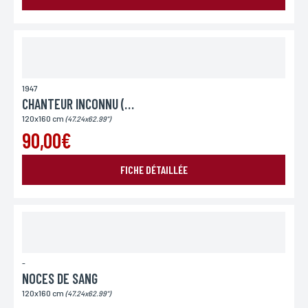
Lieu de livraison*
France
Europe
Monde
1947
CHANTEUR INCONNU (LE)
120x160 cm
(47.24x62.99")
90,00€
ENVOYER MA DEMANDE
FICHE DÉTAILLÉE
*Champs obligatoires
Conformément à la loi «informatique et Libertés» du 06,01,1978 modifié en 2004, vous pouvez
pour des motifs légitimes, au traitement informatiques de vos coordonnées, bénéficiez d’un
droit d’accès, de rectification aux informations qui vous concernent, en vous adressant à
L’Incartade - 51 rue Basse, 59800 Lille.
-
NOCES DE SANG
120x160 cm
(47.24x62.99")