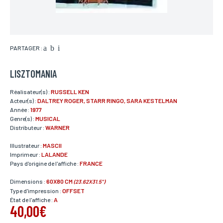
PARTAGER :
LISZTOMANIA
Réalisateur(s) :
RUSSELL KEN
Acteur(s) :
DALTREY ROGER, STARR RINGO, SARA KESTELMAN
Année :
1977
Genre(s) :
MUSICAL
Distributeur :
WARNER
Illustrateur :
MASCII
Imprimeur :
LALANDE
Pays d'origine de l'affiche :
FRANCE
Dimensions :
60X80 CM
(23.62X31.5")
Type d'impression :
OFFSET
État de l'affiche :
A
40,00€