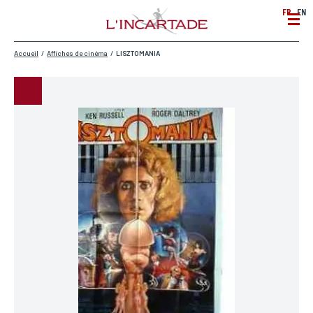
FR
EN
Accueil
/
Affiches de cinéma
/
LISZTOMANIA