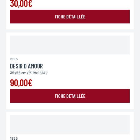
30,00€
L’Incartade - 51 rue Basse, 59800 Lille.
FICHE DÉTAILLÉE
1953
DESIR D AMOUR
35x55 cm
(13.78x21.65")
90,00€
FICHE DÉTAILLÉE
1955