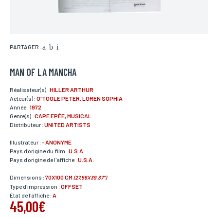
PARTAGER :
MAN OF LA MANCHA
Réalisateur(s) :
HILLER ARTHUR
Acteur(s) :
O'TOOLE PETER, LOREN SOPHIA
Année :
1972
Genre(s) :
CAPE EPÉE, MUSICAL
Distributeur :
UNITED ARTISTS
Illustrateur :
- ANONYME
Pays d'origine du film :
U.S.A.
Pays d'origine de l'affiche :
U.S.A.
Dimensions :
70X100 CM
(27.56X39.37")
Type d'impression :
OFFSET
État de l'affiche :
A
45,00€