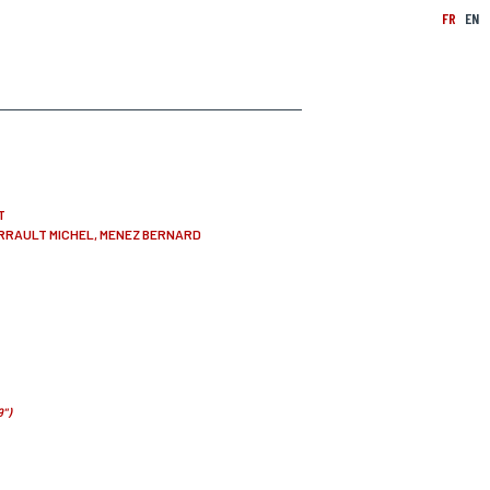
FR
EN
T
RRAULT MICHEL, MENEZ BERNARD
9")