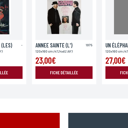
Pays
 (LES)
ANNEE SAINTE (L')
-
1975
120x160 cm
120x160 cm
")
(47.24x62.99")
(47
23,00€
27,00€
ILLÉE
FICHE DÉTAILLÉE
FICH
ENVOYER MA DEMANDE
978 modifié en 2004, vous pouvez pour des motifs légitimes, au traitement informatiques de vos c