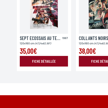
Ville
SEPT ECOSSAIS AU TEXAS ( 7 )
COLLANTS NOIRS
1967
Lieu de livraison*
120x160 cm
120x160 cm
(47.24x62.99")
(47.24x62.99
France
Europe
Monde
35,00€
38,00€
FICHE DÉTAILLÉE
FICHE DÉTA
*Champs obligatoires
Conformément à la loi «informatique et Libertés» du 06,01,1