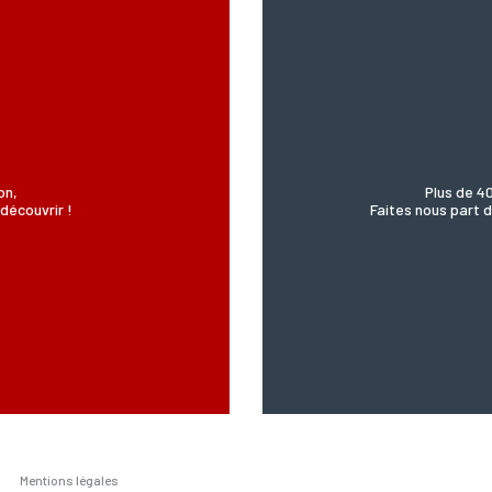
’Incartade - 51 rue Basse, 59800 Lille.
on,
Plus de 4
découvrir !
Faites nous part d
Mentions légales