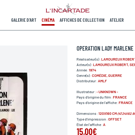
GALERIE D'ART
CINÉMA
AFFICHES DE COLLECTION
ATELIER
OPERATION LADY MARLENE
Réalisateur(s) :
LAMOUREUX ROBER
Acteur(s) :
LAMOUREUX ROBERT, SE
Année :
1974
Genre(s) :
COMÉDIE, GUERRE
Distributeur :
AMLF
Illustrateur :
- UNKNOWN -
Pays d'origine du film :
FRANCE
Pays d'origine de l'affiche :
FRANCE
Dimensions :
120X160 CM
(47.24X62.9
Type d'impression :
OFFSET
État de l'affiche :
A
15,00€