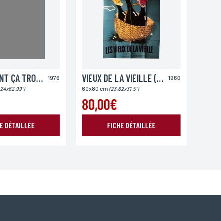
UN ÉLÉPHANT ÇA TROMPE ÉNORMÉMENT
VIEUX DE LA VIEILLE (LES)
1976
1960
60x80 cm
.24x62.99")
(23.62x31.5")
80,00€
E DÉTAILLÉE
FICHE DÉTAILLÉE
oordonnées, bénéficiez d’un droit d’accès, de rectification