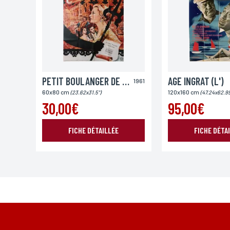
Ville
PETIT BOULANGER DE VENISE (LE)
AGE INGRAT (L')
1961
Lieu de livraison*
60x80 cm
120x160 cm
(23.62x31.5")
(47.24x62.99
France
Europe
Monde
30,00€
95,00€
FICHE DÉTAILLÉE
FICHE DÉTA
*Champs obligatoires
Conformément à la loi «informatique et Libertés» du 06,01,1