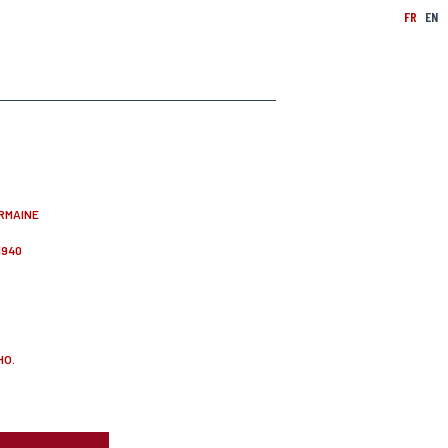
FR
EN
RMAINE
1940
HO.