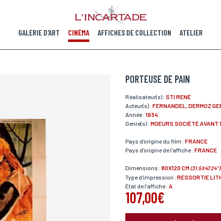
GALERIE D'ART
CINÉMA
AFFICHES DE COLLECTION
ATELIER
PORTEUSE DE PAIN
Réalisateur(s) :
STI RENÉ
Acteur(s) :
FERNANDEL, DERMOZ GE
Année :
1934
Genre(s) :
MOEURS SOCIÉTÉ AVANT 
Pays d'origine du film :
FRANCE
Pays d'origine de l'affiche :
FRANCE
Dimensions :
80X120 CM
(31.5X47.24")
Type d'impression :
RESSORTIE LIT
État de l'affiche :
A
107,00€