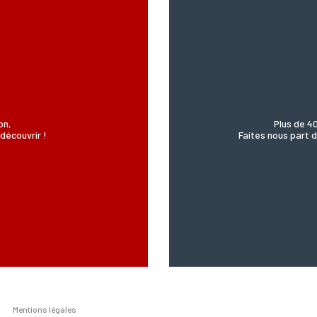
’Incartade - 51 rue Basse, 59800 Lille.
on,
Plus de 4
découvrir !
Faites nous part d
Mentions légales