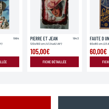
Pays
PIERRE ET JEAN
FAUTE D UN
1964
1943
120x160 cm
60x80 cm
")
(47.24x62.99")
(23.6
105,00€
60,00€
ILLÉE
FICHE DÉTAILLÉE
FICH
ENVOYER MA DEMANDE
978 modifié en 2004, vous pouvez pour des motifs légitimes, au traitement informatiques de vos c