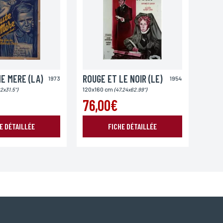
E MERE (LA)
ROUGE ET LE NOIR (LE)
1973
1954
120x160 cm
2x31.5")
(47.24x62.99")
76,00€
E DÉTAILLÉE
FICHE DÉTAILLÉE
oordonnées, bénéficiez d’un droit d’accès, de rectification