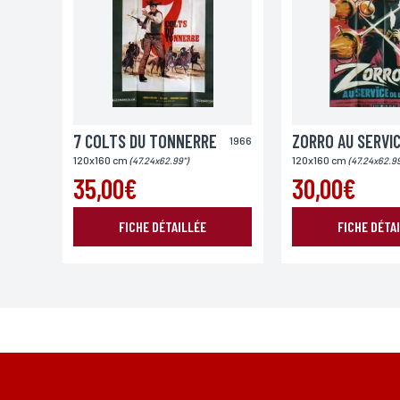
Ville
7 COLTS DU TONNERRE
1966
Lieu de livraison*
120x160 cm
120x160 cm
(47.24x62.99")
(47.24x62.99
France
Europe
Monde
35,00€
30,00€
FICHE DÉTAILLÉE
FICHE DÉTA
*Champs obligatoires
Conformément à la loi «informatique et Libertés» du 06,01,1
aux informations qui vous concernent, en vous adressant à L