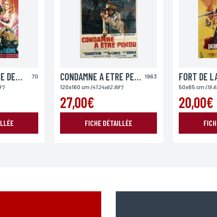
Pays
ZORRO AU SERVICE DE LA REINE
CONDAMNE A ETRE PENDU
70
1963
120x160 cm
50x65 cm
")
(47.24x62.99")
(19.6
27,00€
20,00€
ILLÉE
FICHE DÉTAILLÉE
FICH
ENVOYER MA DEMANDE
978 modifié en 2004, vous pouvez pour des motifs légitimes, au traitement informatiques de vos c
’Incartade - 51 rue Basse, 59800 Lille.