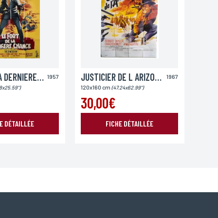
FORT DE LA DERNIERE CHANCE (LE)
JUSTICIER DE L ARIZONA (LE)
1957
1967
120x160 cm
9x25.59")
(47.24x62.99")
30,00€
E DÉTAILLÉE
FICHE DÉTAILLÉE
oordonnées, bénéficiez d’un droit d’accès, de rectification