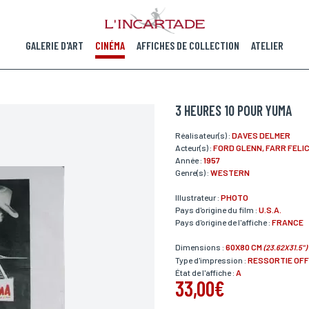
GALERIE D'ART
CINÉMA
AFFICHES DE COLLECTION
ATELIER
3 HEURES 10 POUR YUMA
Réalisateur(s) :
DAVES DELMER
Acteur(s) :
FORD GLENN, FARR FELIC
Année :
1957
Genre(s) :
WESTERN
Illustrateur :
PHOTO
Pays d'origine du film :
U.S.A.
Pays d'origine de l'affiche :
FRANCE
Dimensions :
60X80 CM
(23.62X31.5")
Type d'impression :
RESSORTIE OF
État de l'affiche :
A
33,00€