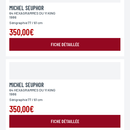
MICHEL SEUPHOR
64 HEXAGRAMMES DU YI KING
1986
Sérigraphie 77 / 61 cm
350,00€
ENVOYER MA DEMANDE
FICHE DÉTAILLÉE
*Champs obligatoires
Conformément à la loi «informatique et Libertés» du 06,01,1978 modifié en 2004, vous pouvez
pour des motifs légitimes, au traitement informatiques de vos coordonnées, bénéficiez d’un
droit d’accès, de rectification aux informations qui vous concernent, en vous adressant à
L’Incartade - 51 rue Basse, 59800 Lille.
MICHEL SEUPHOR
64 HEXAGRAMMES DU YI KING
1986
Sérigraphie 77 / 61 cm
350,00€
FICHE DÉTAILLÉE