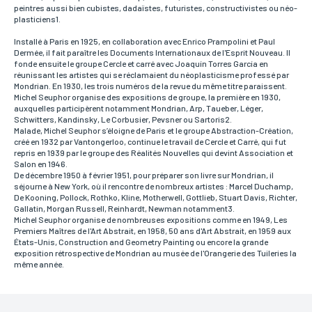
Si vous souhaitez recevoir une réponse personnalisée,
peintres aussi bien cubistes, dadaïstes, futuristes, constructivistes ou néo-
vous pouvez nous laisser vos nom et prénom.
plasticiens1.
Installé à Paris en 1925, en collaboration avec Enrico Prampolini et Paul
Dermée, il fait paraître les Documents Internationaux de l'Esprit Nouveau. Il
fonde ensuite le groupe Cercle et carré avec Joaquín Torres García en
Email*
réunissant les artistes qui se réclamaient du néoplasticisme professé par
Votre adresse mail sert uniquement à vous répondre.
Mondrian. En 1930, les trois numéros de la revue du même titre paraissent.
Michel Seuphor organise des expositions de groupe, la première en 1930,
auxquelles participèrent notamment Mondrian, Arp, Taueber, Léger,
Schwitters, Kandinsky, Le Corbusier, Pevsner ou Sartoris2.
Malade, Michel Seuphor s’éloigne de Paris et le groupe Abstraction-Création,
Téléphone
créé en 1932 par Vantongerloo, continue le travail de Cercle et Carré, qui fut
Si vous préférez que l’on vous contacte par téléphone,
repris en 1939 par le groupe des Réalités Nouvelles qui devint Association et
vous pouvez indiquer votre numéro.
Salon en 1946.
De décembre 1950 à février 1951, pour préparer son livre sur Mondrian, il
séjourne à New York, où il rencontre de nombreux artistes : Marcel Duchamp,
De Kooning, Pollock, Rothko, Kline, Motherwell, Gottlieb, Stuart Davis, Richter,
Gallatin, Morgan Russell, Reinhardt, Newman notamment3.
Adresse
Michel Seuphor organise de nombreuses expositions comme en 1949, Les
Si vous souhaitez recevoir une réponse personnalisée,
Premiers Maîtres de l'Art Abstrait, en 1958, 50 ans d'Art Abstrait, en 1959 aux
vous pouvez nous laisser votre adresse.
États-Unis, Construction and Geometry Painting ou encore la grande
exposition rétrospective de Mondrian au musée de l'Orangerie des Tuileries la
même année.
Code postal
Si vous souhaitez recevoir une réponse personnalisée,
vous pouvez nous laisser votre code postal.