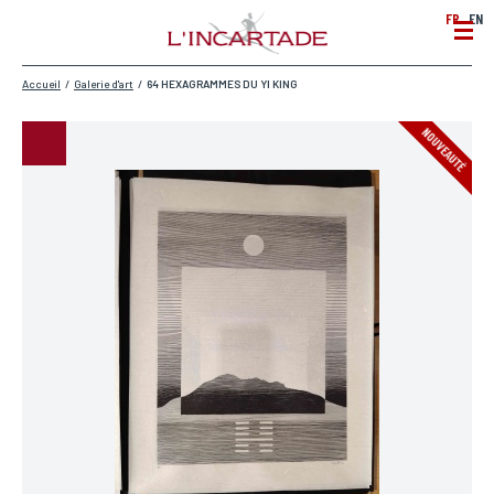
FR
EN
Accueil
/
Galerie d'art
/
64 HEXAGRAMMES DU YI KING
NOUVEAUTÉ