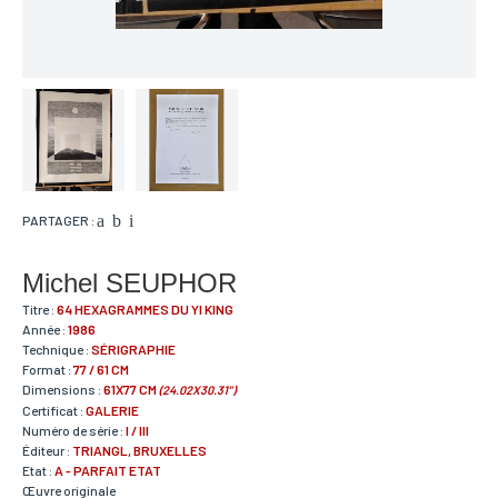
PARTAGER :
Michel SEUPHOR
Titre :
64 HEXAGRAMMES DU YI KING
Année :
1986
Technique :
SÉRIGRAPHIE
Format :
77 / 61 CM
Dimensions :
61X77 CM
(24.02X30.31")
Certificat :
GALERIE
Numéro de série :
I / III
Éditeur :
TRIANGL, BRUXELLES
Etat :
A - PARFAIT ETAT
Œuvre originale