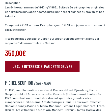
Description :
Les 64 hexagrammes du Yi-King" (1986). Suite de 64 sérigraphies originales
en noir tirées sur Japon nacré, toutes justifiées et signées au crayon en bas
à droite.
Tirage limité à103 ex. num. Exemplaire justifié I / III sur japon, non mentionné
à la justification.
Très beau tirage sur papier Japon qui apporte un supplément d'âme par
rapport à l'édition normale sur Canson
350,00€
JE SUIS INTÉRESSÉ(E) PAR CETTE OEUVRE
RÉSERVER VOTRE OEUVRE
MICHEL SEUPHOR
Nom*
(1901 - 1999)
Si vous souhaitez recevoir une réponse personnalisée,
vous pouvez nous laisser vos nom et prénom.
En 1921, en collaboration avec Jozef Peeters et Geert Pijnenburg, Michel
Seuphor publie à Anvers la revue Het Overzicht (Le Panorama). Il entre dès
1922 en contact avec les artistes d'avant-garde des grandes villes
européennes, Berlin, Rome, Amsterdam puis Paris. Il se lie avec Robert et
Sonia Delaunay, Marino di Teana, Mondrian, Fernand Léger, Ozenfant, Tzara,
Prénom*
Gleizes, Arp et Sophie Taeuber-Arp, Marinetti, Severini, Torres-García, des