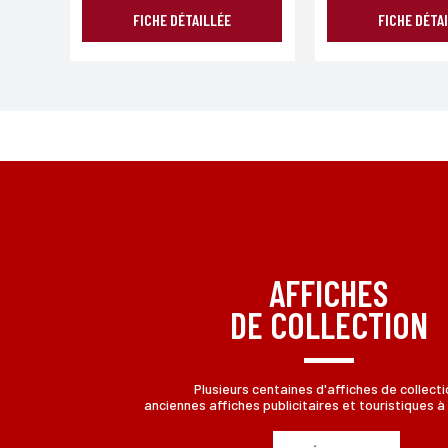
FICHE DÉTAILLÉE
FICHE DÉTA
*Champs obligatoires
Conformément à la loi «informatique et Libertés» du 06,01,1
aux informations qui vous concernent, en vous adressant à L
AFFICHES
DE COLLECTION
Plusieurs centaines d'affiches de collecti
anciennes affiches publicitaires et touristiques à 