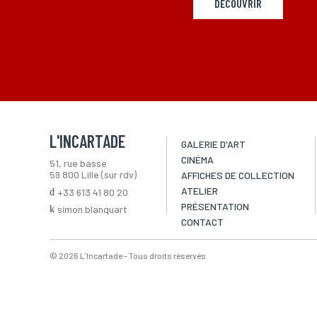
DÉCOUVRIR
L'INCARTADE
GALERIE D'ART
CINÉMA
51, rue basse
59 800 Lille (sur rdv)
AFFICHES DE COLLECTION
ATELIER
+33 613 41 80 20
PRÉSENTATION
simon.blanquart
CONTACT
© 2026 L’Incartade - Tous droits réservés