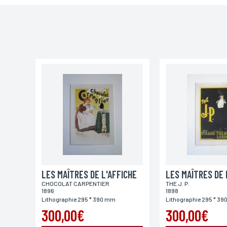
Email*
Adresse
Ville
Lieu de livraison*
France
Europe
Monde
LES MAÎTRES DE L'AFFICHE
LES MAÎTRES DE 
CHOCOLAT CARPENTIER
THE J. P.
1896
1898
Lithographie 295 * 390 mm
Lithographie 295 * 3
300,00€
300,00€