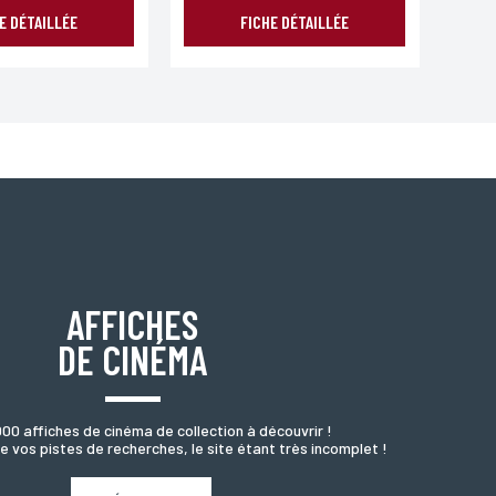
E DÉTAILLÉE
FICHE DÉTAILLÉE
oordonnées, bénéficiez d’un droit d’accès, de rectification
AFFICHES
DE CINÉMA
000 affiches de cinéma de collection à découvrir !
e vos pistes de recherches, le site étant très incomplet !