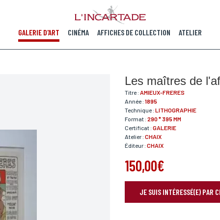
GALERIE D'ART
CINÉMA
AFFICHES DE COLLECTION
ATELIER
Les maîtres de l'af
Titre :
AMIEUX-FRERES
Année :
1895
Technique :
LITHOGRAPHIE
Format :
290 * 395 MM
Certificat :
GALERIE
Atelier :
CHAIX
Éditeur :
CHAIX
150,00€
JE SUIS INTÉRESSÉ(E) PAR 