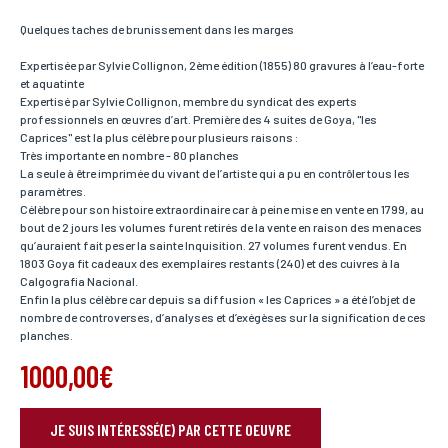
Quelques taches de brunissement dans les marges
Expertisée par Sylvie Collignon, 2ème édition (1855) 80 gravures à l’eau-forte
et aquatinte
Expertisé par Sylvie Collignon, membre du syndicat des experts
professionnels en œuvres d’art. Première des 4 suites de Goya, "les
Caprices" est la plus célèbre pour plusieurs raisons :
Très importante en nombre - 80 planches
La seule à être imprimée du vivant de l’artiste qui a pu en contrôler tous les
paramètres.
Célèbre pour son histoire extraordinaire car à peine mise en vente en 1799, au
bout de 2 jours les volumes furent retirés de la vente en raison des menaces
qu’auraient fait peser la sainte Inquisition. 27 volumes furent vendus. En
1803 Goya fit cadeaux des exemplaires restants (240) et des cuivres à la
Calgografia Nacional.
Enfin la plus célèbre car depuis sa diffusion « les Caprices » a été l’objet de
nombre de controverses, d’analyses et d’exégèses sur la signification de ces
planches.
1000,00€
JE SUIS INTÉRESSÉ(E) PAR CETTE OEUVRE