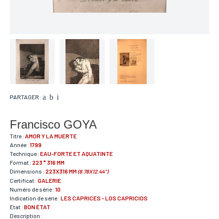
PARTAGER :
Francisco GOYA
Titre :
AMOR Y LA MUERTE
Année :
1799
Technique :
EAU-FORTE ET AQUATINTE
Format :
223 * 316 MM
Dimensions :
223X316 MM
(8.78X12.44")
Certificat :
GALERIE
Numéro de série :
10
Indication de série :
LES CAPRICES - LOS CAPRICIOS
Etat :
BON ÉTAT
Description :