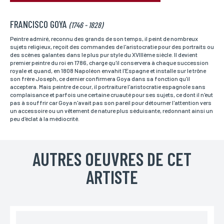
RÉSERVER VOTRE OEUVRE
FRANCISCO GOYA
Nom*
(1746 - 1828)
Si vous souhaitez recevoir une réponse personnalisée,
vous pouvez nous laisser vos nom et prénom.
Peintre admiré, reconnu des grands de son temps, il peint de nombreux
sujets religieux, reçoit des commandes de l'aristocratie pour des portraits ou
des scènes galantes dans le plus pur style du XVIIIème siècle. Il devient
premier peintre du roi en 1786, charge qu'il conservera à chaque succession
royale et quand, en 1808 Napoléon envahit l'Espagne et installe sur le trône
Prénom*
son frère Joseph, ce dernier confirmera Goya dans sa fonction qu'il
Si vous souhaitez recevoir une réponse personnalisée,
acceptera. Mais peintre de cour, il portraiture l'aristocratie espagnole sans
vous pouvez nous laisser vos nom et prénom.
complaisance et parfois une certaine cruauté pour ses sujets, ce dont il n'eut
pas à souffrir car Goya n'avait pas son pareil pour détourner l'attention vers
un accessoire ou un vêtement de nature plus séduisante, redonnant ainsi un
peu d'éclat à la médiocrité.
Email*
Votre adresse mail sert uniquement à vous répondre.
AUTRES OEUVRES DE CET
ARTISTE
Téléphone
Si vous préférez que l’on vous contacte par téléphone,
vous pouvez indiquer votre numéro.