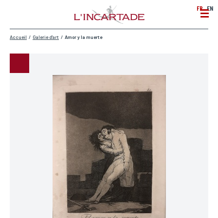
FR
EN
Accueil
/
Galerie d'art
/
Amor y la muerte