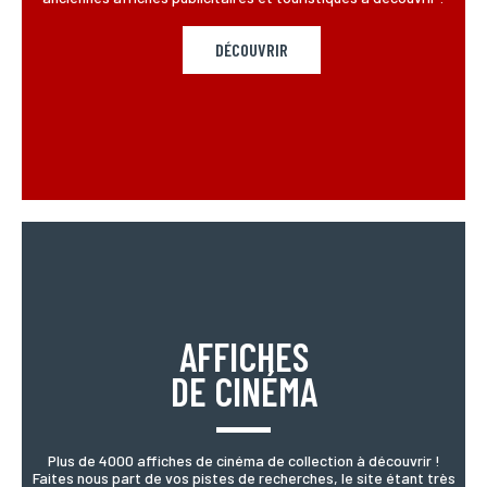
DÉCOUVRIR
Téléphone
Si vous préférez que l’on vous contacte par téléphone,
vous pouvez indiquer votre numéro.
Adresse
Si vous souhaitez recevoir une réponse personnalisée,
vous pouvez nous laisser votre adresse.
Code postal
Si vous souhaitez recevoir une réponse personnalisée,
vous pouvez nous laisser votre code postal.
AFFICHES
DE CINÉMA
Ville
Si vous souhaitez recevoir une réponse personnalisée,
vous pouvez nous laisser votre ville.
Plus de 4000 affiches de cinéma de collection à découvrir !
Faites nous part de vos pistes de recherches, le site étant très