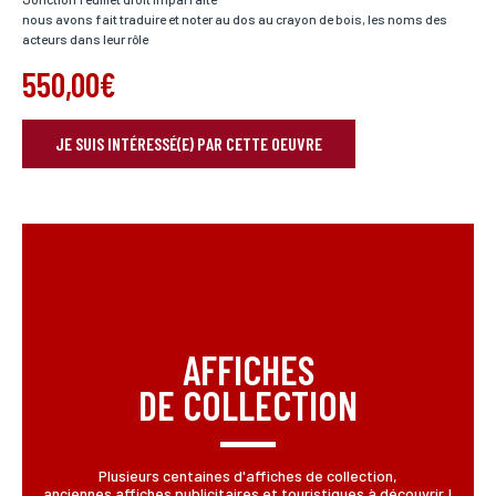
nous avons fait traduire et noter au dos au crayon de bois, les noms des
acteurs dans leur rôle
550,00€
JE SUIS INTÉRESSÉ(E) PAR CETTE OEUVRE
RÉSERVER VOTRE OEUVRE
Nom*
Si vous souhaitez recevoir une réponse personnalisée,
vous pouvez nous laisser vos nom et prénom.
Prénom*
AFFICHES
Si vous souhaitez recevoir une réponse personnalisée,
vous pouvez nous laisser vos nom et prénom.
DE COLLECTION
Email*
Plusieurs centaines d'affiches de collection,
Votre adresse mail sert uniquement à vous répondre.
anciennes affiches publicitaires et touristiques à découvrir !