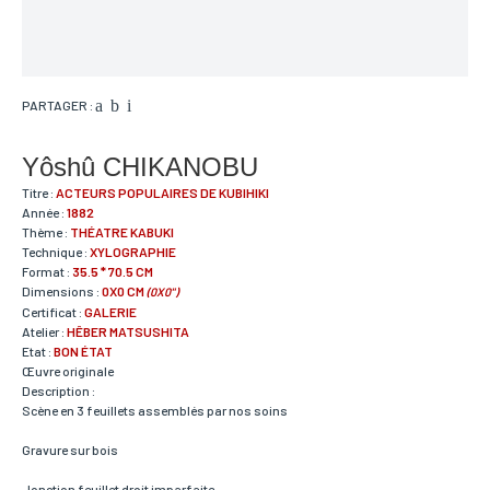
PARTAGER :
Yôshû CHIKANOBU
Titre :
ACTEURS POPULAIRES DE KUBIHIKI
Année :
1882
Thème :
THÉATRE KABUKI
Technique :
XYLOGRAPHIE
Format :
35.5 * 70.5 CM
Dimensions :
0X0 CM
(0X0")
Certificat :
GALERIE
Atelier :
HÊBER MATSUSHITA
Etat :
BON ÉTAT
Œuvre originale
Description :
Scène en 3 feuillets assemblés par nos soins
Gravure sur bois
Jonction feuillet droit imparfaite