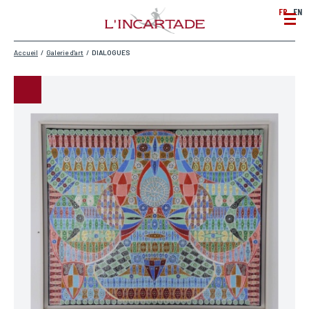
FR
EN
Accueil
/
Galerie d'art
/
DIALOGUES