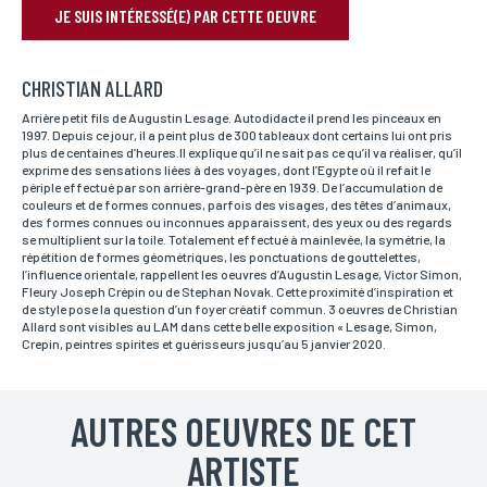
JE SUIS INTÉRESSÉ(E) PAR CETTE OEUVRE
RÉSERVER VOTRE OEUVRE
CHRISTIAN ALLARD
Nom*
Si vous souhaitez recevoir une réponse personnalisée,
Arrière petit fils de Augustin Lesage. Autodidacte il prend les pinceaux en
vous pouvez nous laisser vos nom et prénom.
1997. Depuis ce jour, il a peint plus de 300 tableaux dont certains lui ont pris
plus de centaines d’heures.Il explique qu’il ne sait pas ce qu’il va réaliser, qu’il
exprime des sensations liées à des voyages, dont l’Egypte où il refait le
périple effectué par son arrière-grand-père en 1939. De l’accumulation de
couleurs et de formes connues, parfois des visages, des têtes d’animaux,
Prénom*
des formes connues ou inconnues apparaissent, des yeux ou des regards
Si vous souhaitez recevoir une réponse personnalisée,
vous pouvez nous laisser vos nom et prénom.
se multiplient sur la toile. Totalement effectué à mainlevée, la symétrie, la
répétition de formes géométriques, les ponctuations de gouttelettes,
l’influence orientale, rappellent les oeuvres d’Augustin Lesage, Victor Simon,
Fleury Joseph Crépin ou de Stephan Novak. Cette proximité d’inspiration et
de style pose la question d’un foyer créatif commun. 3 oeuvres de Christian
Email*
Allard sont visibles au LAM dans cette belle exposition « Lesage, Simon,
Votre adresse mail sert uniquement à vous répondre.
Crepin, peintres spirites et guérisseurs jusqu’au 5 janvier 2020.
AUTRES OEUVRES DE CET
Téléphone
Si vous préférez que l’on vous contacte par téléphone,
ARTISTE
vous pouvez indiquer votre numéro.