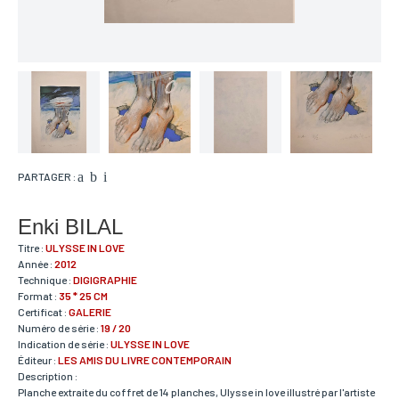
PARTAGER :
Enki BILAL
Titre :
ULYSSE IN LOVE
Année :
2012
Technique :
DIGIGRAPHIE
Format :
35 * 25 CM
Certificat :
GALERIE
Numéro de série :
19 / 20
Indication de série :
ULYSSE IN LOVE
Éditeur :
LES AMIS DU LIVRE CONTEMPORAIN
Description :
Planche extraite du coffret de 14 planches, Ulysse in love illustré par l'artiste