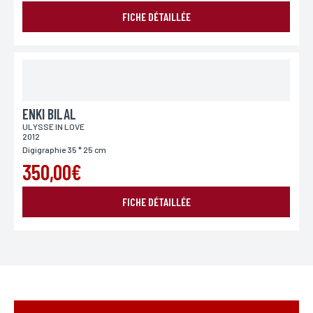
FICHE DÉTAILLÉE
Pays
Si vous souhaitez recevoir une réponse personnalisée,
vous pouvez nous laisser votre pays.
ENKI BILAL
Lieu de livraison*
ULYSSE IN LOVE
2012
France
Europe
Monde
Digigraphie 35 * 25 cm
350,00€
FICHE DÉTAILLÉE