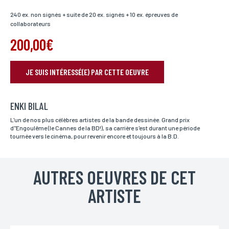
240 ex. non signés + suite de 20 ex. signés + 10 ex. épreuves de
collaborateurs
200,00€
JE SUIS INTÉRESSÉ(E) PAR CETTE OEUVRE
RÉSERVER VOTRE OEUVRE
ENKI BILAL
Nom*
Si vous souhaitez recevoir une réponse personnalisée,
L'un de nos plus célèbres artistes de la bande dessinée. Grand prix
vous pouvez nous laisser vos nom et prénom.
d''Engoulême (le Cannes de la BD!), sa carrière s'est durant une période
tournée vers le cinéma, pour revenir encore et toujours à la B.D.
Prénom*
Si vous souhaitez recevoir une réponse personnalisée,
AUTRES OEUVRES DE CET
vous pouvez nous laisser vos nom et prénom.
ARTISTE
Email*
Votre adresse mail sert uniquement à vous répondre.