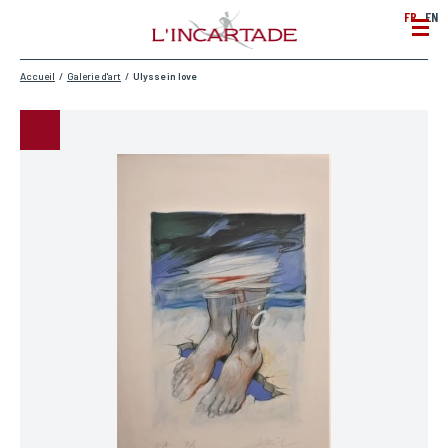
FR
EN
Accueil
/
Galerie d'art
/
Ulysse in love