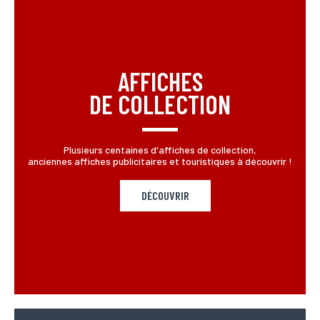
ENVOYER MA DEMANDE
*Champs obligatoires
Conformément à la loi «informatique et Libertés» du 06,01,1978 modifié en 2004, vous pouvez
pour des motifs légitimes, au traitement informatiques de vos coordonnées, bénéficiez d’un
AFFICHES
droit d’accès, de rectification aux informations qui vous concernent, en vous adressant à
L’Incartade - 51 rue Basse, 59800 Lille.
DE COLLECTION
Plusieurs centaines d'affiches de collection,
anciennes affiches publicitaires et touristiques à découvrir !
DÉCOUVRIR