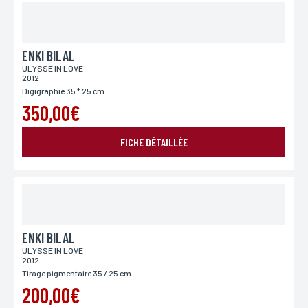
Téléphone
ENKI BILAL
Si vous préférez que l’on vous contacte par téléphone,
ULYSSE IN LOVE
vous pouvez indiquer votre numéro.
2012
Digigraphie 35 * 25 cm
350,00€
Adresse
Si vous souhaitez recevoir une réponse personnalisée,
FICHE DÉTAILLÉE
vous pouvez nous laisser votre adresse.
Code postal
Si vous souhaitez recevoir une réponse personnalisée,
vous pouvez nous laisser votre code postal.
ENKI BILAL
ULYSSE IN LOVE
2012
Tirage pigmentaire 35 / 25 cm
Ville
Si vous souhaitez recevoir une réponse personnalisée,
200,00€
vous pouvez nous laisser votre ville.