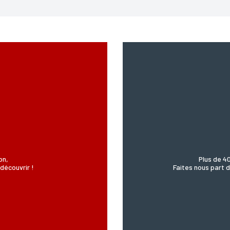
ENVOYER MA DEMANDE
978 modifié en 2004, vous pouvez pour des motifs légitimes, au traitement informatiques de vos c
’Incartade - 51 rue Basse, 59800 Lille.
on,
Plus de 4
découvrir !
Faites nous part d