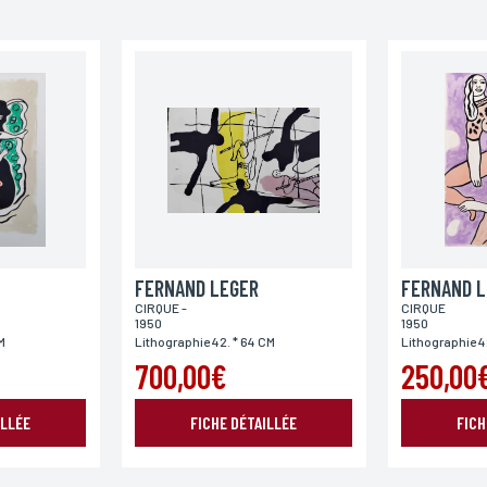
Téléphone
Code postal
Pays
FERNAND LEGER
FERNAND L
CIRQUE -
CIRQUE
1950
1950
M
Lithographie 42. * 64 CM
Lithographie 4
700,00€
250,00
ILLÉE
FICHE DÉTAILLÉE
FICH