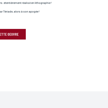
eurs. etentièrement réalisé en lithographie !
r Tériade, alors à son apogée !
CETTE OEUVRE