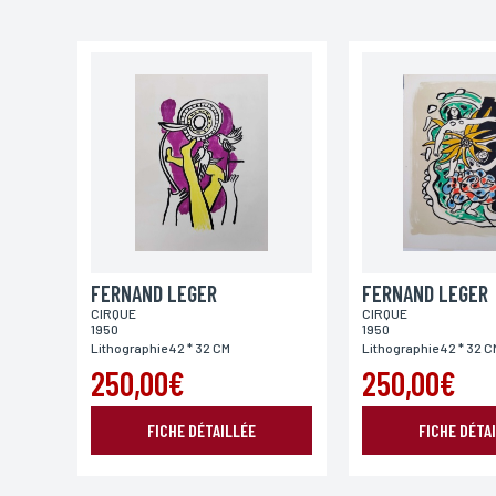
Email*
Adresse
Ville
FERNAND LEGER
Lieu de livraison*
FERNAND LEGER
CIRQUE
CIRQUE
France
Europe
Monde
1950
1950
Lithographie 42 * 32 CM
Lithographie 42 * 32 C
250,00€
250,00€
FICHE DÉTAILLÉE
FICHE DÉTA