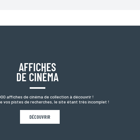
oordonnées, bénéficiez d’un droit d’accès, de rectification
AFFICHES
DE CINÉMA
000 affiches de cinéma de collection à découvrir !
e vos pistes de recherches, le site étant très incomplet !
DÉCOUVRIR