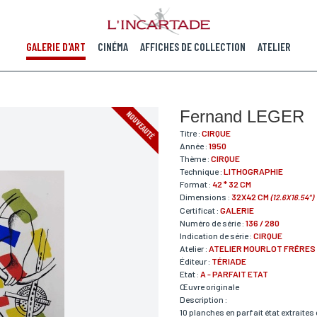
GALERIE D'ART
CINÉMA
AFFICHES DE COLLECTION
ATELIER
Fernand LEGER
NOUVEAUTÉ
Titre :
CIRQUE
Année :
1950
Thème :
CIRQUE
Technique :
LITHOGRAPHIE
Format :
42 * 32 CM
Dimensions :
32X42 CM
(12.6X16.54")
Certificat :
GALERIE
Numéro de série :
136 / 280
Indication de série :
CIRQUE
Atelier :
ATELIER MOURLOT FRÊRES
Éditeur :
TÉRIADE
Etat :
A - PARFAIT ETAT
Œuvre originale
Description :
10 planches en parfait état extraites