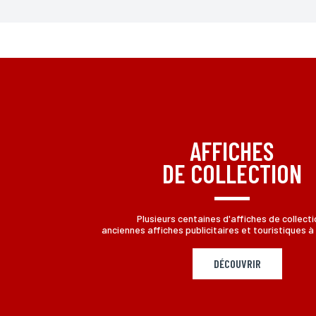
*Champs obligatoires
Conformément à la loi «informatique et Libertés» du 06,01,1
aux informations qui vous concernent, en vous adressant à L
AFFICHES
DE COLLECTION
Plusieurs centaines d'affiches de collecti
anciennes affiches publicitaires et touristiques à 
DÉCOUVRIR