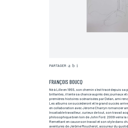
PARTAGER :
FRANÇOIS BOUCQ
Nom*
Né à Lille en 1955, son chemin s'est tracé depuis sa 
brillantes, il tente sa chance auprès des journaux et
premières histoires scénarisées par Delan, ami renco
Les albums se succéderont et le grand succès arrive
Email*
en collaboration avec Jérome Charryn romancier amér
Insatiable travailleur, curieux de tout, son travail
philosophique bien loin de John Ford. 2009 verra la 
Remettant en cause son travail et son style dans cha
aventures de Jérôme Moucherot, assureur du quoti
Adresse