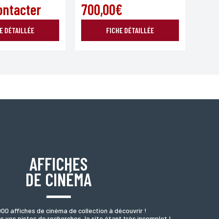
ontacter
700,00€
E DÉTAILLÉE
FICHE DÉTAILLÉE
AFFICHES
DE CINÉMA
000 affiches de cinéma de collection à découvrir !
e vos pistes de recherches, le site étant très incomplet !