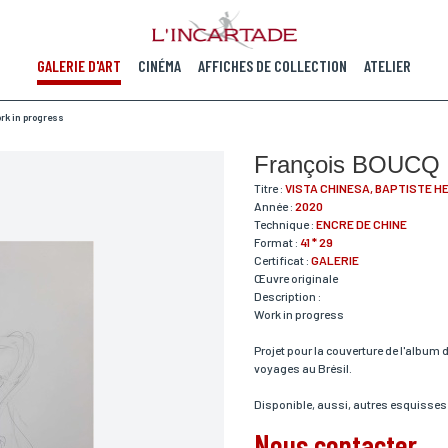
GALERIE D'ART
CINÉMA
AFFICHES DE COLLECTION
ATELIER
rk in progress
François BOUCQ
Titre :
VISTA CHINESA, BAPTISTE H
Année :
2020
Technique :
ENCRE DE CHINE
Format :
41 * 29
Certificat :
GALERIE
Œuvre originale
Description :
Work in progress
Projet pour la couverture de l'album 
voyages au Brésil.
Disponible, aussi, autres esquisses 
Nous contacter