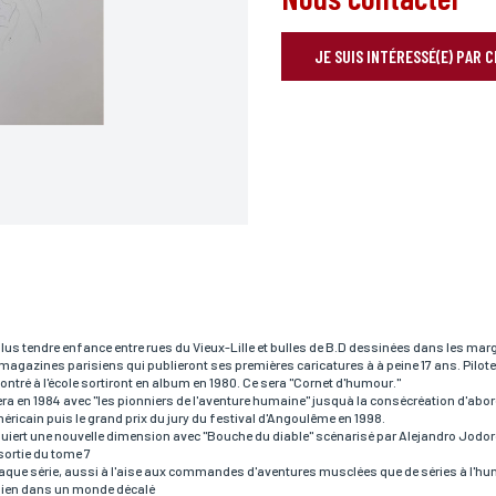
JE SUIS INTÉRESSÉ(E) PAR 
RÉSERVER VOTRE OEUVRE
Prénom*
plus tendre enfance entre rues du Vieux-Lille et bulles de B.D dessinées dans les marg
 magazines parisiens qui publieront ses premières caricatures à à peine 17 ans. Pilote 
ntré à l'école sortiront en album en 1980. Ce sera "Cornet d'humour."
ra en 1984 avec "les pionniers de l'aventure humaine" jusquà la consécréation d'abo
Téléphone
icain puis le grand prix du jury du festival d'Angoulême en 1998.
 acquiert une nouvelle dimension avec "Bouche du diable" scénarisé par Alejandro Jodo
sortie du tome 7
que série, aussi à l'aise aux commandes d'aventures musclées que de séries à l'humour
dien dans un monde décalé
Code postal