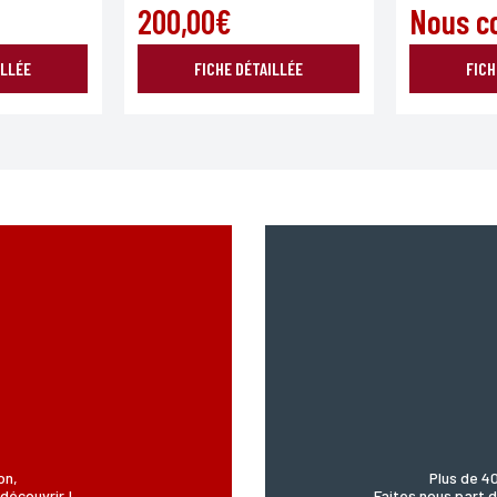
200,00€
Nous c
ILLÉE
FICHE DÉTAILLÉE
FICH
on,
Plus de 4
découvrir !
Faites nous part d