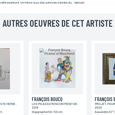
uvelle aventure. Un héros issu des services secrets du…Vatican
AUTRES OEUVRES DE CET ARTISTE
Pays
ENVOYER MA DEMANDE
978 modifié en 2004, vous pouvez pour des motifs légitimes, au traitement informatiques de vos c
’Incartade - 51 rue Basse, 59800 Lille.
FRANÇOIS BOUCQ
FRANÇOIS 
VISTA CHINESA, BAPTISTE HERBIN - DANSE DES SAX
LES PICASSO RENCONTRENT DES AMIS À AR UP!
2019
2020
cm
Digigraphie 50 / 50 cm
Aquarelle 22 *