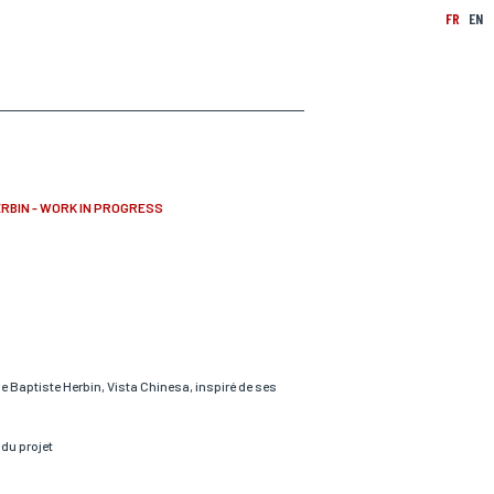
FR
EN
ERBIN - WORK IN PROGRESS
de Baptiste Herbin, Vista Chinesa, inspiré de ses
du projet