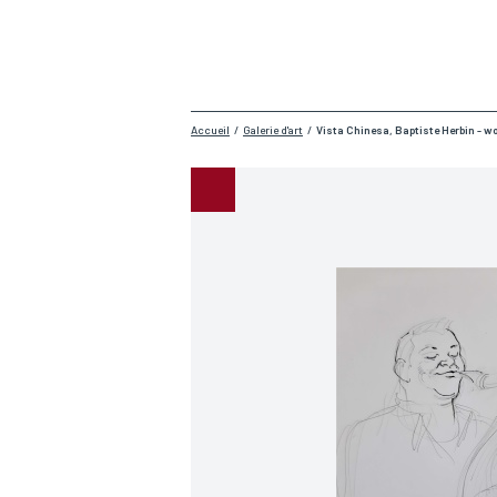
Accueil
/
Galerie d'art
/
Vista Chinesa, Baptiste Herbin - wo