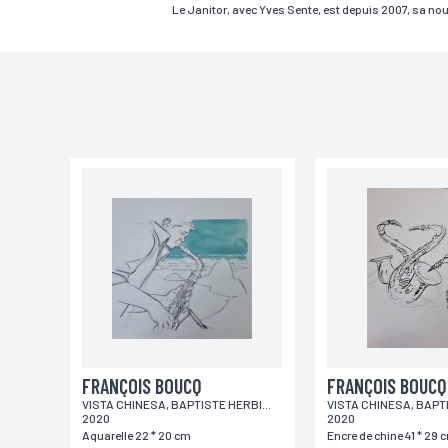
Le Janitor, avec Yves Sente, est depuis 2007, sa no
Ville
Lieu de livraison*
France
Europe
Monde
*Champs obligatoires
Conformément à la loi «informatique et Libertés» du 06,01,1
aux informations qui vous concernent, en vous adressant à L
FRANÇOIS BOUCQ
FRANÇOIS BOUCQ
VISTA CHINESA, BAPTISTE HERBIN - WORK IN PROGRESS -
2020
2020
Aquarelle 22 * 20 cm
Encre de chine 41 * 29 