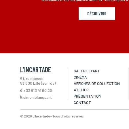
DÉCOUVRIR
L'INCARTADE
GALERIE D'ART
CINÉMA
51, rue basse
59 800 Lille (sur rdv)
AFFICHES DE COLLECTION
ATELIER
+33 613 41 80 20
PRÉSENTATION
simon.blanquart
CONTACT
© 2026 L’Incartade - Tous droits réservés