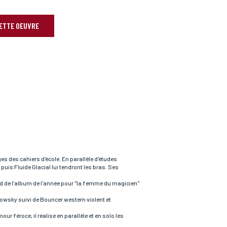
CETTE OEUVRE
es des cahiers d'école. En parallèle d'études
puis Fluide Glacial lui tendront les bras. Ses
rd de l'album de l'année pour "la femme du magicien"
rowsky suivi de Bouncer western violent et
 féroce, il réalise en parallèle et en solo les