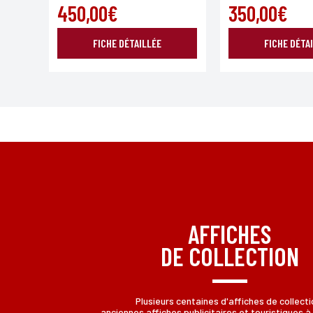
450,00€
350,00€
FICHE DÉTAILLÉE
FICHE DÉTA
AFFICHES
DE COLLECTION
Plusieurs centaines d'affiches de collecti
anciennes affiches publicitaires et touristiques à 