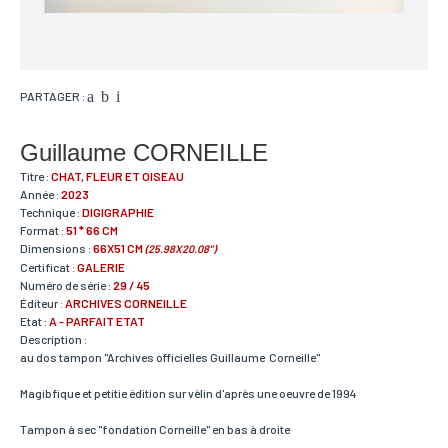
PARTAGER :
Guillaume CORNEILLE
Titre :
CHAT, FLEUR ET OISEAU
Année :
2023
Technique :
DIGIGRAPHIE
Format :
51 * 66 CM
Dimensions :
66X51 CM
(25.98X20.08")
Certificat :
GALERIE
Numéro de série :
29 / 45
Éditeur :
ARCHIVES CORNEILLE
Etat :
A - PARFAIT ETAT
Description :
au dos tampon "Archives officielles Guillaume Corneille"
Magibfique et petitie édition sur vèlin d'après une oeuvre de 1994
Tampon à sec "fondation Corneille" en bas à droite