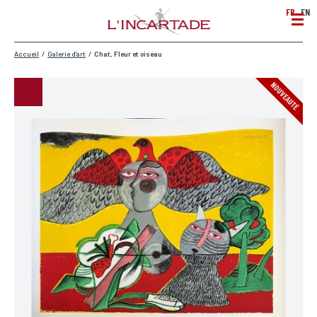
FR
EN
Accueil
/
Galerie d'art
/
Chat, Fleur et oiseau
NOUVEAUTÉ