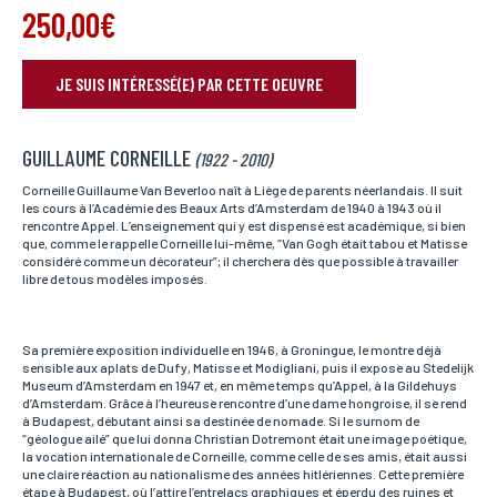
250,00€
JE SUIS INTÉRESSÉ(E) PAR CETTE OEUVRE
RÉSERVER VOTRE OEUVRE
GUILLAUME CORNEILLE
Nom*
(1922 - 2010)
Si vous souhaitez recevoir une réponse personnalisée,
vous pouvez nous laisser vos nom et prénom.
Corneille Guillaume Van Beverloo naît à Liège de parents néerlandais. Il suit
les cours à l’Académie des Beaux Arts d’Amsterdam de 1940 à 1943 où il
rencontre Appel. L’enseignement qui y est dispensé est académique, si bien
que, comme le rappelle Corneille lui-même, “Van Gogh était tabou et Matisse
considéré comme un décorateur”; il cherchera dès que possible à travailler
Prénom*
libre de tous modèles imposés.
Si vous souhaitez recevoir une réponse personnalisée,
vous pouvez nous laisser vos nom et prénom.
Sa première exposition individuelle en 1946, à Groningue, le montre déjà
sensible aux aplats de Dufy, Matisse et Modigliani, puis il expose au Stedelijk
Museum d’Amsterdam en 1947 et, en même temps qu’Appel, à la Gildehuys
Email*
d’Amsterdam. Grâce à l’heureuse rencontre d’une dame hongroise, il se rend
Votre adresse mail sert uniquement à vous répondre.
à Budapest, débutant ainsi sa destinée de nomade. Si le surnom de
“géologue ailé” que lui donna Christian Dotremont était une image poétique,
la vocation internationale de Corneille, comme celle de ses amis, était aussi
une claire réaction au nationalisme des années hitlériennes. Cette première
étape à Budapest, où l’attire l’entrelacs graphiques et éperdu des ruines et