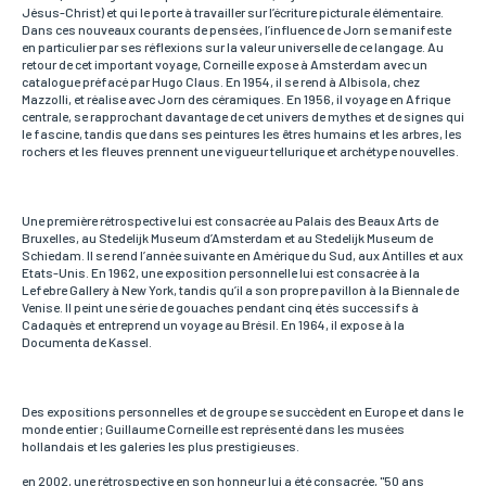
Si vous souhaitez recevoir une réponse personnalisée,
Jésus-Christ) et qui le porte à travailler sur l’écriture picturale élémentaire.
vous pouvez nous laisser votre pays.
Dans ces nouveaux courants de pensées, l’influence de Jorn se manifeste
en particulier par ses réflexions sur la valeur universelle de ce langage. Au
retour de cet important voyage, Corneille expose à Amsterdam avec un
catalogue préfacé par Hugo Claus. En 1954, il se rend à Albisola, chez
Mazzolli, et réalise avec Jorn des céramiques. En 1956, il voyage en Afrique
Lieu de livraison*
centrale, se rapprochant davantage de cet univers de mythes et de signes qui
le fascine, tandis que dans ses peintures les êtres humains et les arbres, les
rochers et les fleuves prennent une vigueur tellurique et archétype nouvelles.
France
Europe
Monde
Une première rétrospective lui est consacrée au Palais des Beaux Arts de
Bruxelles, au Stedelijk Museum d’Amsterdam et au Stedelijk Museum de
Schiedam. Il se rend l’année suivante en Amérique du Sud, aux Antilles et aux
ENVOYER MA DEMANDE
Etats-Unis. En 1962, une exposition personnelle lui est consacrée à la
Lefebre Gallery à New York, tandis qu’il a son propre pavillon à la Biennale de
Venise. Il peint une série de gouaches pendant cinq étés successifs à
Cadaquès et entreprend un voyage au Brésil. En 1964, il expose à la
*Champs obligatoires
Documenta de Kassel.
Conformément à la loi «informatique et Libertés» du 06,01,1978 modifié en 2004, vous pouvez
pour des motifs légitimes, au traitement informatiques de vos coordonnées, bénéficiez d’un
droit d’accès, de rectification aux informations qui vous concernent, en vous adressant à
L’Incartade - 51 rue Basse, 59800 Lille.
Des expositions personnelles et de groupe se succèdent en Europe et dans le
monde entier ; Guillaume Corneille est représenté dans les musées
hollandais et les galeries les plus prestigieuses.
en 2002, une rétrospective en son honneur lui a été consacrée, "50 ans