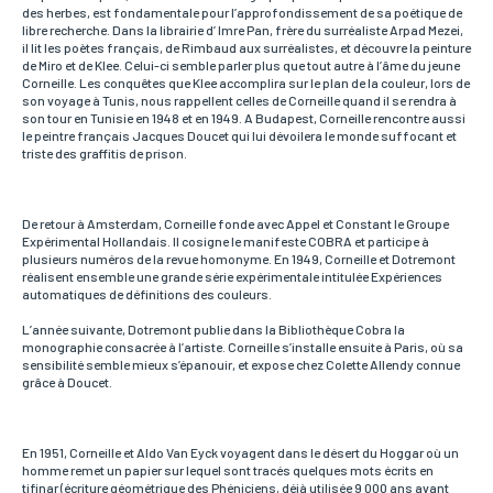
Téléphone
des herbes, est fondamentale pour l’approfondissement de sa poétique de
Si vous préférez que l’on vous contacte par téléphone,
libre recherche. Dans la librairie d’ Imre Pan, frère du surréaliste Arpad Mezei,
vous pouvez indiquer votre numéro.
il lit les poètes français, de Rimbaud aux surréalistes, et découvre la peinture
de Miro et de Klee. Celui-ci semble parler plus que tout autre à l’âme du jeune
Corneille. Les conquêtes que Klee accomplira sur le plan de la couleur, lors de
son voyage à Tunis, nous rappellent celles de Corneille quand il se rendra à
son tour en Tunisie en 1948 et en 1949. A Budapest, Corneille rencontre aussi
Adresse
le peintre français Jacques Doucet qui lui dévoilera le monde suffocant et
Si vous souhaitez recevoir une réponse personnalisée,
triste des graffitis de prison.
vous pouvez nous laisser votre adresse.
De retour à Amsterdam, Corneille fonde avec Appel et Constant le Groupe
Expérimental Hollandais. Il cosigne le manifeste COBRA et participe à
Code postal
plusieurs numéros de la revue homonyme. En 1949, Corneille et Dotremont
Si vous souhaitez recevoir une réponse personnalisée,
réalisent ensemble une grande série expérimentale intitulée Expériences
vous pouvez nous laisser votre code postal.
automatiques de définitions des couleurs.
L’année suivante, Dotremont publie dans la Bibliothèque Cobra la
monographie consacrée à l’artiste. Corneille s’installe ensuite à Paris, où sa
sensibilité semble mieux s’épanouir, et expose chez Colette Allendy connue
Ville
grâce à Doucet.
Si vous souhaitez recevoir une réponse personnalisée,
vous pouvez nous laisser votre ville.
En 1951, Corneille et Aldo Van Eyck voyagent dans le désert du Hoggar où un
homme remet un papier sur lequel sont tracés quelques mots écrits en
Pays
tifinar (écriture géométrique des Phéniciens, déjà utilisée 9 000 ans avant