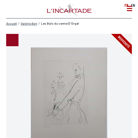
FR
EN
Accueil
/
Galerie d'art
/
Les Bals du comte D'Orgel
NOUVEAUTÉ