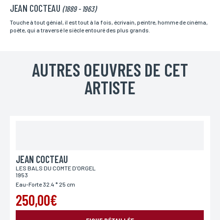
JEAN COCTEAU
Nom*
(1889 - 1963)
Si vous souhaitez recevoir une réponse personnalisée,
vous pouvez nous laisser vos nom et prénom.
Touche à tout génial, il est tout à la fois, écrivain, peintre, homme de cinéma,
poète, qui a traversé le siècle entouré des plus grands.
Prénom*
AUTRES OEUVRES DE CET
Si vous souhaitez recevoir une réponse personnalisée,
vous pouvez nous laisser vos nom et prénom.
ARTISTE
Email*
Votre adresse mail sert uniquement à vous répondre.
JEAN COCTEAU
Téléphone
LES BALS DU COMTE D'ORGEL
Si vous préférez que l’on vous contacte par téléphone,
1953
vous pouvez indiquer votre numéro.
Eau-Forte 32.4 * 25 cm
250,00€
Adresse