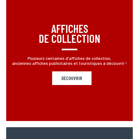
France
Europe
Monde
AFFICHES
DE COLLECTION
Plusieurs centaines d'affiches de collection,
anciennes affiches publicitaires et touristiques à découvrir !
DÉCOUVRIR
ENVOYER MA DEMANDE
*Champs obligatoires
Conformément à la loi «informatique et Libertés» du 06,01,1978 modifié en 2004, vous pouvez
pour des motifs légitimes, au traitement informatiques de vos coordonnées, bénéficiez d’un
droit d’accès, de rectification aux informations qui vous concernent, en vous adressant à
L’Incartade - 51 rue Basse, 59800 Lille.