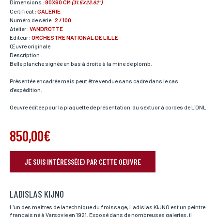
Dimensions :
80X60 CM
(31.5X23.62")
Certificat :
GALERIE
Numéro de série :
2 / 100
Atelier :
VANDROTTE
Éditeur :
ORCHESTRE NATIONAL DE LILLE
Œuvre originale
Description :
Belle planche signée en bas à droite à la mine de plomb.
Présentée encadrée mais peut être vendue sans cadre dans le cas
d'expédition.
Oeuvre éditée pour la plaquette de présentation du sextuor à cordes de L'ONL
850,00€
JE SUIS INTÉRESSÉ(E) PAR CETTE OEUVRE
RÉSERVER VOTRE OEUVRE
LADISLAS KIJNO
Nom*
Si vous souhaitez recevoir une réponse personnalisée,
L'un des maîtres de la technique du froissage, Ladislas KIJNO est un peintre
vous pouvez nous laisser vos nom et prénom.
français né à Varsovie en 1921. Exposé dans de nombreuses galeries, il