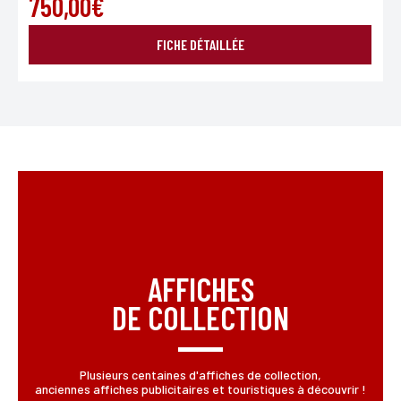
750,00€
FICHE DÉTAILLÉE
ENVOYER MA DEMANDE
*Champs obligatoires
Conformément à la loi «informatique et Libertés» du 06,01,1978 modifié en 2004, vous pouvez
pour des motifs légitimes, au traitement informatiques de vos coordonnées, bénéficiez d’un
droit d’accès, de rectification aux informations qui vous concernent, en vous adressant à
AFFICHES
L’Incartade - 51 rue Basse, 59800 Lille.
DE COLLECTION
Plusieurs centaines d'affiches de collection,
anciennes affiches publicitaires et touristiques à découvrir !