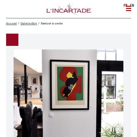
FR
EN
Accueil
/
Galerie d'art
/
Sextuor à corde