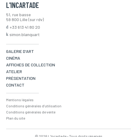
L'INCARTADE
51, rue basse
59 800 Lille (sur rdv)
ENVOYER MA DEMANDE
+33 613 41 80 20
simon.blanquart
*Champs obligatoires
Conformément à la loi «informatique et Libertés» du 06,01,1978 modifié en 2004, vous pouvez
GALERIE D'ART
pour des motifs légitimes, au traitement informatiques de vos coordonnées, bénéficiez d’un
droit d’accès, de rectification aux informations qui vous concernent, en vous adressant à
CINÉMA
L’Incartade - 51 rue Basse, 59800 Lille.
AFFICHES DE COLLECTION
ATELIER
PRÉSENTATION
CONTACT
Mentions légales
Conditions générales d'utilisation
Conditions générales de vente
Plan du site
© 2026 L’Incartade - Tous droits réservés