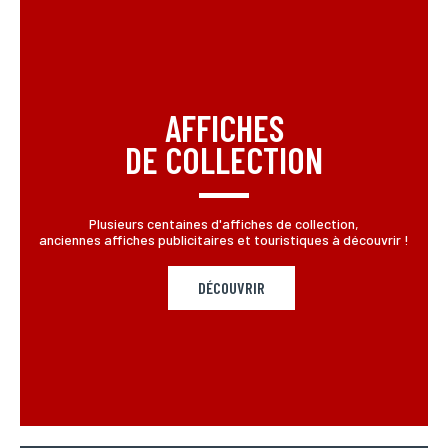
Email*
Votre adresse mail sert uniquement à vous répondre.
AFFICHES
Téléphone
DE COLLECTION
Si vous préférez que l’on vous contacte par téléphone,
vous pouvez indiquer votre numéro.
Plusieurs centaines d'affiches de collection,
anciennes affiches publicitaires et touristiques à découvrir !
Adresse
Si vous souhaitez recevoir une réponse personnalisée,
vous pouvez nous laisser votre adresse.
DÉCOUVRIR
Code postal
Si vous souhaitez recevoir une réponse personnalisée,
vous pouvez nous laisser votre code postal.