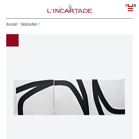
FR
EN
Accueil
/
Galerie d'art
/