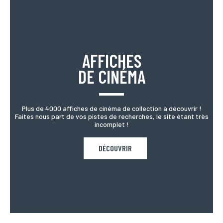
Ville
Si vous souhaitez recevoir une réponse personnalisée,
vous pouvez nous laisser votre ville.
AFFICHES
Pays
DE CINÉMA
Si vous souhaitez recevoir une réponse personnalisée,
vous pouvez nous laisser votre pays.
Plus de 4000 affiches de cinéma de collection à découvrir !
Faites nous part de vos pistes de recherches, le site étant très
Lieu de livraison*
incomplet !
France
Europe
Monde
DÉCOUVRIR