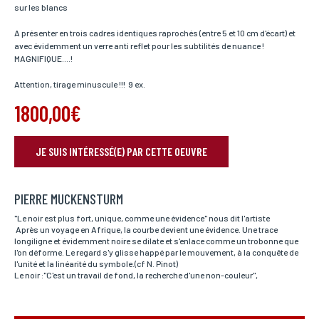
sur les blancs
A présenter en trois cadres identiques raprochés (entre 5 et 10 cm d'écart) et
avec évidemment un verre anti reflet pour les subtilités de nuance !
MAGNIFIQUE....!
Attention, tirage minuscule !!! 9 ex.
1800,00€
JE SUIS INTÉRESSÉ(E) PAR CETTE OEUVRE
RÉSERVER VOTRE OEUVRE
PIERRE MUCKENSTURM
Nom*
Si vous souhaitez recevoir une réponse personnalisée,
"Le noir est plus fort, unique, comme une évidence" nous dit l'artiste
vous pouvez nous laisser vos nom et prénom.
Après un voyage en Afrique, la courbe devient une évidence. Une trace
longiligne et évidemment noire se dilate et s'enlace comme un trobonne que
l'on déforme. Le regard s'y glisse happé par le mouvement, à la conquête de
l'unité et la linéarité du symbole.(cf N. Pinot)
Le noir :"C'est un travail de fond, la recherche d'une non-couleur",
Prénom*
Si vous souhaitez recevoir une réponse personnalisée,
vous pouvez nous laisser vos nom et prénom.