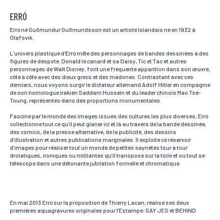
ERRÓ
Nom*
Si vous souhaitez recevoir une réponse personnalisée,
Erró né Guðmundur Guðmundsson est un artiste Islandais né en 1932 à
vous pouvez nous laisser vos nom et prénom.
Olafsvik.
L’univers plastique d’Erró mêle des personnages de bandes dessinées à des
figures de despote. Donald le canard et sa Daisy, Tic et Tac et autres
personnages de Walt Disney, font une fréquente apparition dans son œuvre,
Prénom*
côte à côte avec des dieux grecs et des madones. Contrastant avec ces
Si vous souhaitez recevoir une réponse personnalisée,
vous pouvez nous laisser vos nom et prénom.
derniers, nous voyons surgir le dictateur allemand Adolf Hitler en compagnie
de son homologue irakien Saddam Hussein et du leader chinois Mao Tsé-
Toung, représentés dans des proportions monumentales.
Fasciné par le monde des images issues des cultures les plus diverses, Erró
Email*
collectionne tout ce qu’il peut glaner ici et là au travers de la bande dessinée,
Votre adresse mail sert uniquement à vous répondre.
des comics, de la presse alternative, de la publicité, des dessins
d’illustration et autres publications marginales. Il exploite ce réservoir
d’images pour réaliser tout un monde de petites saynètes tour à tour
drolatiques, ironiques ou militantes qu’il transpose sur la toile et où tout se
télescope dans une détonante jubilation formelle et chromatique.
Téléphone
Si vous préférez que l’on vous contacte par téléphone,
vous pouvez indiquer votre numéro.
En mai 2013 Erró sur la proposition de Thierry Lacan, réalise ses deux
premières aquagravures originales pour l’Estampe: SAY JES et BEHIND