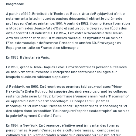
Adresse
biographie:
Si vous souhaitez recevoir une réponse personnalisée,
vous pouvez nous laisser votre adresse.
A partir de 1949, Erró étudie à l’Ecole des Beaux-Arts de Reykjavík et s’initie
notamment à la technique des papiers découpés. Il obtient le diplôme de
professeur d’art au printemps 1951. A partir de 1952, il complète sa formation
à l’Académie des Beaux-Arts d’Oslo et suit un cours de gravure à l’École des
arts décoratifs et industriels. En 1954, Erró entre à l’Académie des Beaux-
Code postal
Arts de Florence et en 1955 il étudie les mosaïques byzantines au sein de
Si vous souhaitez recevoir une réponse personnalisée,
l’Ecole de mosaïque de Ravenne. Pendant les années 50, Erró voyage en
vous pouvez nous laisser votre code postal.
Espagne, en Italie, en France et en Allemagne.
En 1958, Il s’installe à Paris.
En 1959, grâce à Jean-Jaques Lebel, Erró rencontre des personnalités liées
Ville
au mouvement surréaliste. Il entreprend une centaine de collages sur
Si vous souhaitez recevoir une réponse personnalisée,
lesquels plusieurs tableaux s’appuient.
vous pouvez nous laisser votre ville.
À Reykjavík, en 1960, Erró montre ses premiers tableaux-collages "Méca-
Make-Up" à Dieter Roth qui lui suggère de peindre en plus grand les collages
restants de la série. En 1962, Erró diffuse à Venise le manifeste "Mécanismo"
où apparaît la notion de "mécacollage". Il Compose "100 poèmes
Pays
mécaniques" et le manuel "Mécasciences". Il présente des "Mécacollages" et
Si vous souhaitez recevoir une réponse personnalisée,
vous pouvez nous laisser votre pays.
des objets dans l’exposition "Pour conjurer l’esprit de catastrophe" au sein de
la galerie Raymond Cordier à Paris.
En 1964, à New York, Erró renonce définitivement à inventer des formes
personnelles. À partir d’images de la culture de masse, il compose des
Lieu de livraison*
collages qui, souvent agrandis à l’aide d’un épiscope ou d’un projecteur,