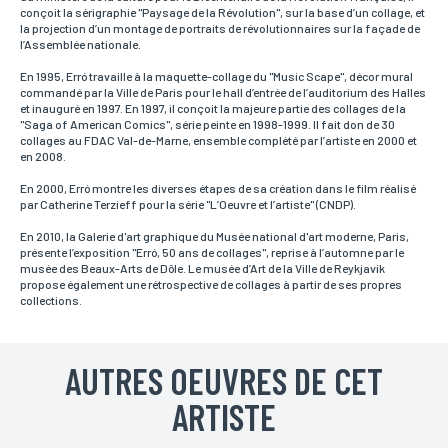
conçoit la sérigraphie "Paysage de la Révolution", sur la base d’un collage, et
la projection d’un montage de portraits de révolutionnaires sur la façade de
l’Assemblée nationale.
En 1995, Erró travaille à la maquette-collage du "Music Scape", décor mural
commandé par la Ville de Paris pour le hall d’entrée de l’auditorium des Halles
et inauguré en 1997. En 1997, il conçoit la majeure partie des collages de la
"Saga of American Comics", série peinte en 1998-1999. Il fait don de 30
collages au FDAC Val-de-Marne, ensemble complété par l’artiste en 2000 et
en 2008.
En 2000, Erró montre les diverses étapes de sa création dans le film réalisé
par Catherine Terzieff pour la série "L’Oeuvre et l’artiste" (CNDP).
En 2010, la Galerie d'art graphique du Musée national d'art moderne, Paris,
présente l’exposition "Erró, 50 ans de collages", reprise à l’automne par le
musée des Beaux-Arts de Dôle. Le musée d’Art de la Ville de Reykjavík
propose également une rétrospective de collages à partir de ses propres
collections.
AUTRES OEUVRES DE CET
ARTISTE