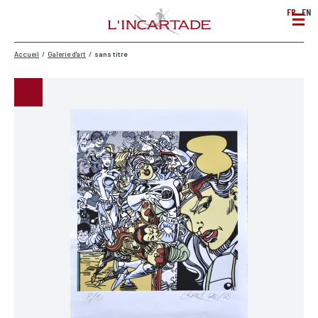
FR
EN
Accueil
/
Galerie d'art
/
sans titre