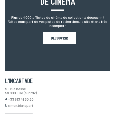
DE CINÉMA
Plus de 4000 affiches de cinéma de collection à découvrir !
Faites nous part de vos pistes de recherches, le site étant très
incomplet !
DÉCOUVRIR
L'INCARTADE
51, rue basse
59 800 Lille (sur rdv)
+33 613 41 80 20
simon.blanquart