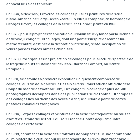
donnent lieu à des tableaux.
France
Europe
Monde
En 1966, à New York, Erró crée les collages puis les peintures de la série
russo-américaine "Forty-Seven Years". En 1967, il compose, en hommage à
Georges Grosz, les collages de la série "Ecce Homo", peinte en 1968.
En 1975, pour le projet de réhabilitation du Moulin Stucky lancé par la Biennale
de Venise, il conçoit 100 collages, dont une partie s’inspire de l’édifice lui-
même et l’autre, destinée à la décoration intérieure, relate l'occupation de
Venise par des forces armées chinoises.
En 1976, Erró organise une projection de collages pour la lecture-spectacle de
la tragédie-bouffe "Stalinade" de Jean-Clarence Lambert, au Centre
Pompidou.
En 1981, se déroule sa première exposition uniquement composée de
collages, au sein de la galerie Le Dessin à Paris. Pour l’affiche officielle de la
ENVOYER MA DEMANDE
Coupe du monde de football 1982, Erró conçoit un collage de plus de 500
photographies découpées dans des publications sur le football. Il compose
des collages liés au thème des belles d’Afrique du Nord à partir de cartes
postales coloniales françaises.
*Champs obligatoires
Conformément à la loi «informatique et Libertés» du 06,01,1978 modifié en 2004, vous pouvez
En 1986, Il expose collages et peintures de la série "Contrepoints" au musée
pour des motifs légitimes, au traitement informatiques de vos coordonnées, bénéficiez d’un
d’Art et d’Histoire de Belfort. Le FRAC Franche-Comté acquiert quatre
droit d’accès, de rectification aux informations qui vous concernent, en vous adressant à
L’Incartade - 51 rue Basse, 59800 Lille.
collages de cette série.
En 1989, commence la série des "Portraits de poupées". Sur une commande
du ministère de la culture pour le Bicentenaire de la Révolution française, il