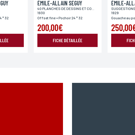
EGUY
ÉMILE-ALLAIN SEGUY
ÉMILE-ALL
ENVOYER MA DEMANDE
40 PLANCHES DE DESSINS ET COLORIS NOUVEAUX
1930
1929
4 * 32
Offset fine + Pochoir 24 * 32
Gouache au po
200,00€
250,00
978 modifié en 2004, vous pouvez pour des motifs légitimes, au traitement informatiques de vos c
’Incartade - 51 rue Basse, 59800 Lille.
ILLÉE
FICHE DÉTAILLÉE
FICH