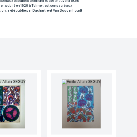
tériaux capables d’enrichir et de renouveler leurs
ier, publié en 1928 à Tolmer, est consacré aux
tion, a été publié par Duchartre et Van Buggenhoudt