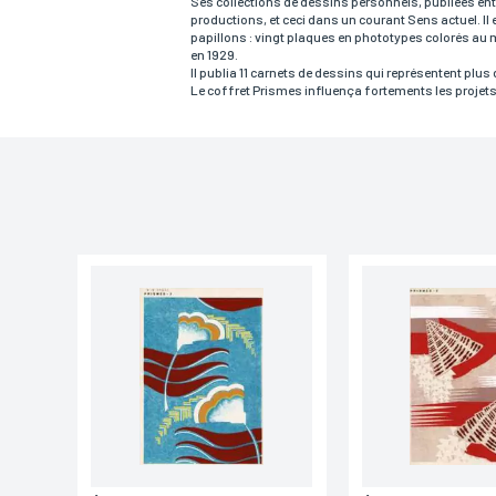
Ses collections de dessins personnels, publiées entr
productions, et ceci dans un courant Sens actuel. Il
Email*
papillons : vingt plaques en phototypes colorés au 
en 1929.
Il publia 11 carnets de dessins qui représentent plus
Le coffret Prismes influença fortements les projet
Adresse
Ville
Lieu de livraison*
France
Europe
Monde