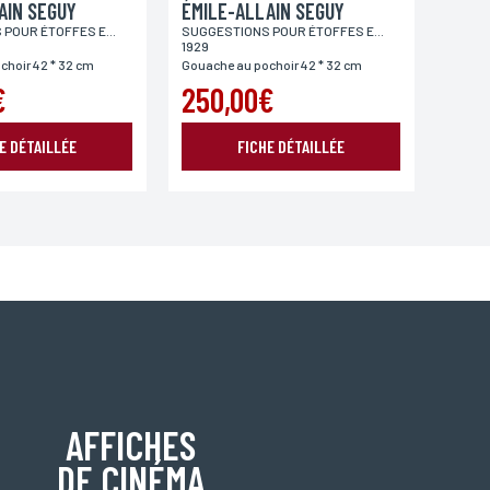
AIN SEGUY
ÉMILE-ALLAIN SEGUY
SUGGESTIONS POUR ÉTOFFES ET TAPIS -
SUGGESTIONS POUR ÉTOFFES ET TAPIS -
1929
choir 42 * 32 cm
Gouache au pochoir 42 * 32 cm
€
250,00€
oordonnées, bénéficiez d’un droit d’accès, de rectification
E DÉTAILLÉE
FICHE DÉTAILLÉE
AFFICHES
DE CINÉMA