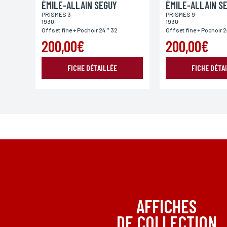
ÉMILE-ALLAIN SEGUY
ÉMILE-ALLAIN S
PRISMES 3
PRISMES 9
1930
1930
Offset fine + Pochoir 24 * 32
Offset fine + Pochoir 2
200,00€
200,00€
*Champs obligatoires
Conformément à la loi «informatique et Libertés» du 06,01,1
aux informations qui vous concernent, en vous adressant à L
FICHE DÉTAILLÉE
FICHE DÉTA
AFFICHES
DE COLLECTION