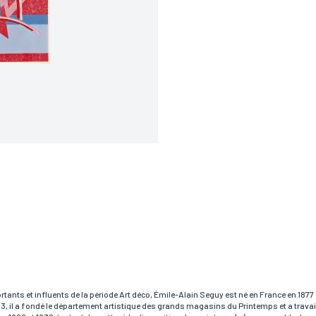
RÉSERVER VOTRE OEUVRE
Prénom*
tants et influents de la période Art déco, Émile-Alain Seguy est né en France en 1877 et 
913, il a fondé le département artistique des grands magasins du Printemps et a travai