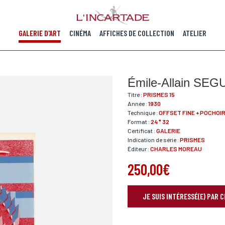
GALERIE D'ART
CINÉMA
AFFICHES DE COLLECTION
ATELIER
Émile-Allain SEG
Titre :
PRISMES 15
Année :
1930
Technique :
OFFSET FINE + POCHOI
Format :
24 * 32
Certificat :
GALERIE
Indication de série :
PRISMES
Éditeur :
CHARLES MOREAU
250,00€
JE SUIS INTÉRESSÉ(E) PAR 