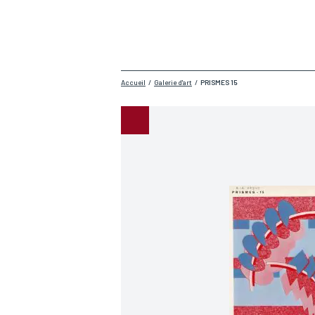
Accueil
/
Galerie d'art
/
PRISMES 15