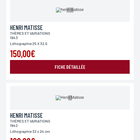
*Champs obligatoires
Conformément à la loi «informatique et Libertés» du 06,01,1978 modifié en 2004, vous pouvez
pour des motifs légitimes, au traitement informatiques de vos coordonnées, bénéficiez d’un
droit d’accès, de rectification aux informations qui vous concernent, en vous adressant à
L’Incartade - 51 rue Basse, 59800 Lille.
HENRI MATISSE
THÈMES ET VARIATIONS
1943
Lithographie 25 X 32,5
150,00€
FICHE DÉTAILLÉE
HENRI MATISSE
THÈMES ET VARIATIONS
1942
Lithographie 32 x 24 cm