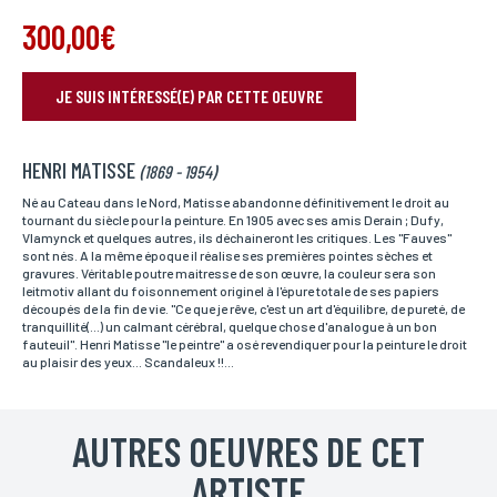
300,00€
JE SUIS INTÉRESSÉ(E) PAR CETTE OEUVRE
RÉSERVER VOTRE OEUVRE
HENRI MATISSE
Nom*
(1869 - 1954)
Si vous souhaitez recevoir une réponse personnalisée,
vous pouvez nous laisser vos nom et prénom.
Né au Cateau dans le Nord, Matisse abandonne définitivement le droit au
tournant du siècle pour la peinture. En 1905 avec ses amis Derain ; Dufy,
Vlamynck et quelques autres, ils déchaineront les critiques. Les "Fauves"
sont nés. A la même époque il réalise ses premières pointes sèches et
gravures. Véritable poutre maitresse de son œuvre, la couleur sera son
Prénom*
leitmotiv allant du foisonnement originel à l'épure totale de ses papiers
Si vous souhaitez recevoir une réponse personnalisée,
découpés de la fin de vie. "Ce que je rêve, c'est un art d'équilibre, de pureté, de
vous pouvez nous laisser vos nom et prénom.
tranquillité(...) un calmant cérébral, quelque chose d'analogue à un bon
fauteuil". Henri Matisse "le peintre" a osé revendiquer pour la peinture le droit
au plaisir des yeux... Scandaleux !!...
Email*
Votre adresse mail sert uniquement à vous répondre.
AUTRES OEUVRES DE CET
ARTISTE