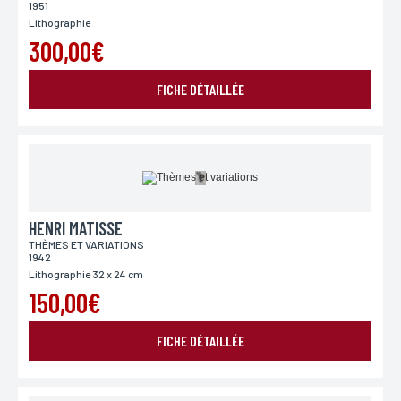
Pays
1951
Si vous souhaitez recevoir une réponse personnalisée,
Lithographie
vous pouvez nous laisser votre pays.
300,00€
FICHE DÉTAILLÉE
Lieu de livraison*
France
Europe
Monde
HENRI MATISSE
THÈMES ET VARIATIONS
1942
Lithographie 32 x 24 cm
150,00€
FICHE DÉTAILLÉE
ENVOYER MA DEMANDE