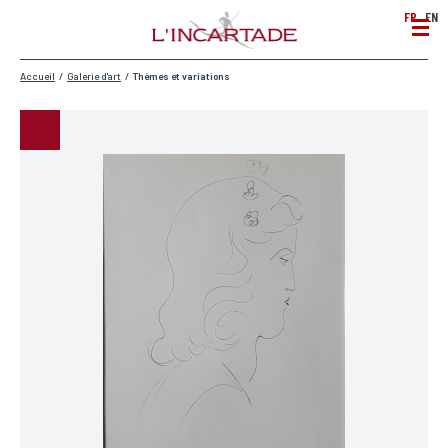
FR
EN
Accueil
/
Galerie d'art
/
Thèmes et variations