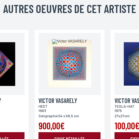
AUTRES OEUVRES DE CET ARTISTE
Pays
ENVOYER MA DEMANDE
Y
VICTOR VASARELY
VICTOR VA
HEET
TEGLA-HAT
1983
1975
978 modifié en 2004, vous pouvez pour des motifs légitimes, au traitement informatiques de vos c
’Incartade - 51 rue Basse, 59800 Lille.
Sérigraphie 54 x 58,5 cm
27x27cm
900,00€
100,00
ILLÉE
FICHE DÉTAILLÉE
FICH