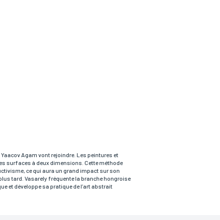
t Yaacov Agam vont rejoindre. Les peintures et
 des surfaces à deux dimensions. Cette méthode
uctivisme, ce qui aura un grand impact sur son
s plus tard. Vasarely fréquente la branche hongroise
ue et développe sa pratique de l’art abstrait