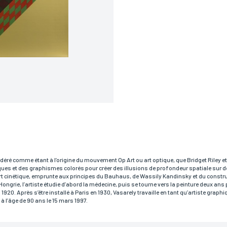
RÉSERVER VOTRE OEUVRE
Prénom*
déré comme étant à l’origine du mouvement Op Art ou art optique, que Bridget Riley e
ques et des graphismes colorés pour créer des illusions de profondeur spatiale sur
rt cinétique, emprunte aux principes du Bauhaus, de Wassily Kandinsky et du constr
n Hongrie, l’artiste étudie d’abord la médecine, puis se tourne vers la peinture deux an
Téléphone
20. Après s’être installé à Paris en 1930, Vasarely travaille en tant qu’artiste graphiq
t à l’âge de 90 ans le 15 mars 1997.
Code postal