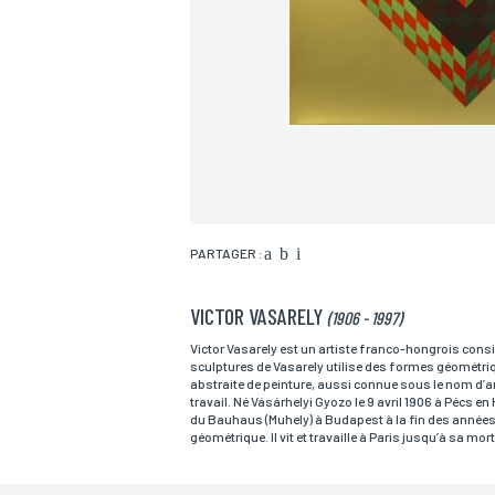
PARTAGER :
VICTOR VASARELY
(1906 - 1997)
Nom*
Victor Vasarely est un artiste franco-hongrois consi
sculptures de Vasarely utilise des formes géométri
abstraite de peinture, aussi connue sous le nom d’a
travail. Né Vásárhelyi Gyozo le 9 avril 1906 à Pécs e
Email*
du Bauhaus (Muhely) à Budapest à la fin des années 19
géométrique. Il vit et travaille à Paris jusqu’à sa mor
Adresse