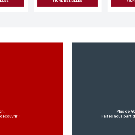
on,
Plus de 4
découvrir !
Faites nous part d