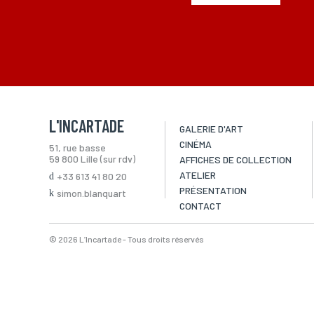
L'INCARTADE
GALERIE D'ART
CINÉMA
51, rue basse
59 800 Lille (sur rdv)
AFFICHES DE COLLECTION
ATELIER
+33 613 41 80 20
PRÉSENTATION
simon.blanquart
CONTACT
© 2026 L’Incartade - Tous droits réservés