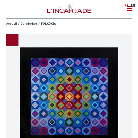
FR
EN
Accueil
/
Galerie d'art
/
FOLKOKTA