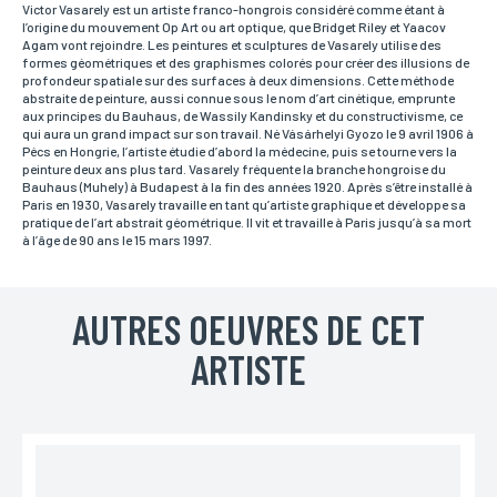
vous pouvez nous laisser vos nom et prénom.
Victor Vasarely est un artiste franco-hongrois considéré comme étant à
l’origine du mouvement Op Art ou art optique, que Bridget Riley et Yaacov
Agam vont rejoindre. Les peintures et sculptures de Vasarely utilise des
formes géométriques et des graphismes colorés pour créer des illusions de
profondeur spatiale sur des surfaces à deux dimensions. Cette méthode
Prénom*
abstraite de peinture, aussi connue sous le nom d’art cinétique, emprunte
Si vous souhaitez recevoir une réponse personnalisée,
aux principes du Bauhaus, de Wassily Kandinsky et du constructivisme, ce
vous pouvez nous laisser vos nom et prénom.
qui aura un grand impact sur son travail. Né Vásárhelyi Gyozo le 9 avril 1906 à
Pécs en Hongrie, l’artiste étudie d’abord la médecine, puis se tourne vers la
peinture deux ans plus tard. Vasarely fréquente la branche hongroise du
Bauhaus (Muhely) à Budapest à la fin des années 1920. Après s’être installé à
Paris en 1930, Vasarely travaille en tant qu’artiste graphique et développe sa
Email*
pratique de l’art abstrait géométrique. Il vit et travaille à Paris jusqu’à sa mort
Votre adresse mail sert uniquement à vous répondre.
à l’âge de 90 ans le 15 mars 1997.
AUTRES OEUVRES DE CET
Téléphone
Si vous préférez que l’on vous contacte par téléphone,
ARTISTE
vous pouvez indiquer votre numéro.
Adresse
Si vous souhaitez recevoir une réponse personnalisée,
vous pouvez nous laisser votre adresse.