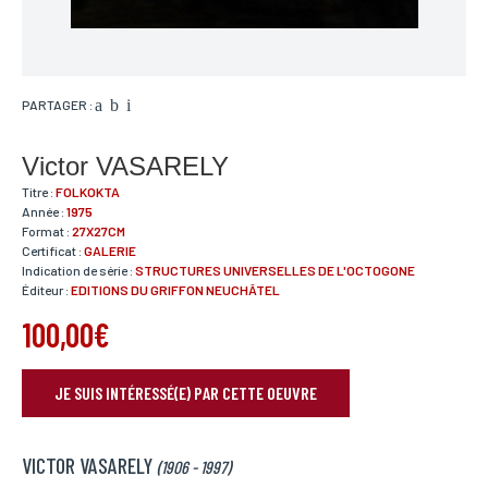
PARTAGER :
Victor VASARELY
Titre :
FOLKOKTA
Année :
1975
Format :
27X27CM
Certificat :
GALERIE
Indication de série :
STRUCTURES UNIVERSELLES DE L'OCTOGONE
Éditeur :
EDITIONS DU GRIFFON NEUCHÂTEL
100,00€
JE SUIS INTÉRESSÉ(E) PAR CETTE OEUVRE
RÉSERVER VOTRE OEUVRE
VICTOR VASARELY
Nom*
(1906 - 1997)
Si vous souhaitez recevoir une réponse personnalisée,