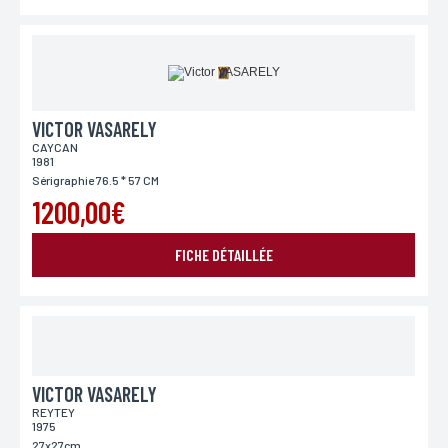
ENVOYER MA DEMANDE
VICTOR VASARELY
CAYCAN
*Champs obligatoires
Conformément à la loi «informatique et Libertés» du 06,01,1978 modifié en 2004, vous pouvez
1981
pour des motifs légitimes, au traitement informatiques de vos coordonnées, bénéficiez d’un
Sérigraphie 76.5 * 57 CM
droit d’accès, de rectification aux informations qui vous concernent, en vous adressant à
L’Incartade - 51 rue Basse, 59800 Lille.
1200,00€
FICHE DÉTAILLÉE
VICTOR VASARELY
REYTEY
1975
27x27cm