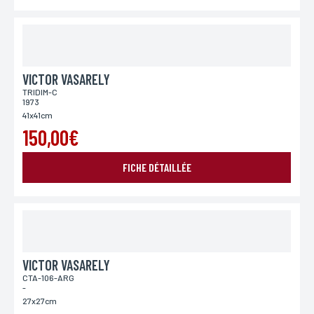
VICTOR VASARELY
TRIDIM-C
1973
41x41cm
150,00€
ENVOYER MA DEMANDE
FICHE DÉTAILLÉE
*Champs obligatoires
Conformément à la loi «informatique et Libertés» du 06,01,1978 modifié en 2004, vous pouvez
pour des motifs légitimes, au traitement informatiques de vos coordonnées, bénéficiez d’un
droit d’accès, de rectification aux informations qui vous concernent, en vous adressant à
L’Incartade - 51 rue Basse, 59800 Lille.
VICTOR VASARELY
CTA-106-ARG
-
27x27cm