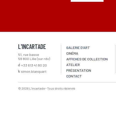
L'INCARTADE
GALERIE D'ART
CINÉMA
51, rue basse
59 800 Lille (sur rdv)
AFFICHES DE COLLECTION
ATELIER
+33 613 41 80 20
PRÉSENTATION
simon.blanquart
CONTACT
© 2026 L’Incartade - Tous droits réservés