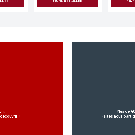
on,
Plus de 4
découvrir !
Faites nous part d