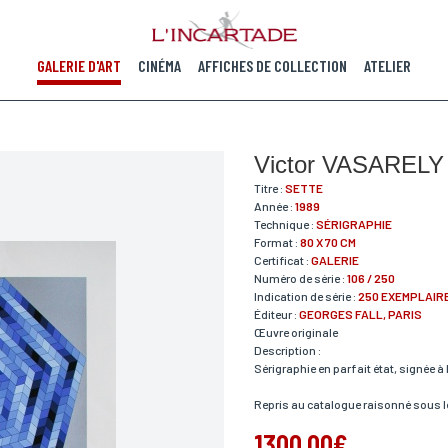
GALERIE D'ART
CINÉMA
AFFICHES DE COLLECTION
ATELIER
Victor VASARELY
Titre :
SETTE
Année :
1989
Technique :
SÉRIGRAPHIE
Format :
80 X 70 CM
Certificat :
GALERIE
Numéro de série :
106 / 250
Indication de série :
250 EXEMPLAIR
Éditeur :
GEORGES FALL, PARIS
Œuvre originale
Description :
Sérigraphie en parfait état, signée à
Repris au catalogue raisonné sous l
1300,00€