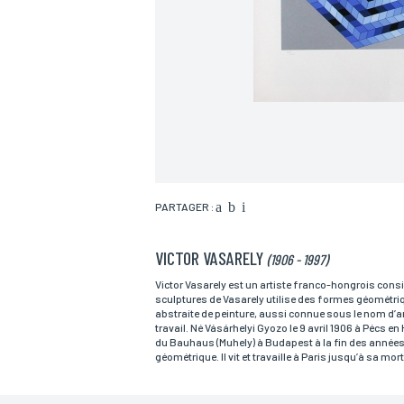
PARTAGER :
VICTOR VASARELY
(1906 - 1997)
Nom*
Victor Vasarely est un artiste franco-hongrois consi
sculptures de Vasarely utilise des formes géométri
abstraite de peinture, aussi connue sous le nom d’a
travail. Né Vásárhelyi Gyozo le 9 avril 1906 à Pécs e
Email*
du Bauhaus (Muhely) à Budapest à la fin des années 19
géométrique. Il vit et travaille à Paris jusqu’à sa mor
Adresse