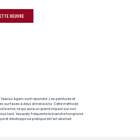
CETTE OEUVRE
t Yaacov Agam vont rejoindre. Les peintures et
 des surfaces à deux dimensions. Cette méthode
uctivisme, ce qui aura un grand impact sur son
s plus tard. Vasarely fréquente la branche hongroise
ue et développe sa pratique de l’art abstrait