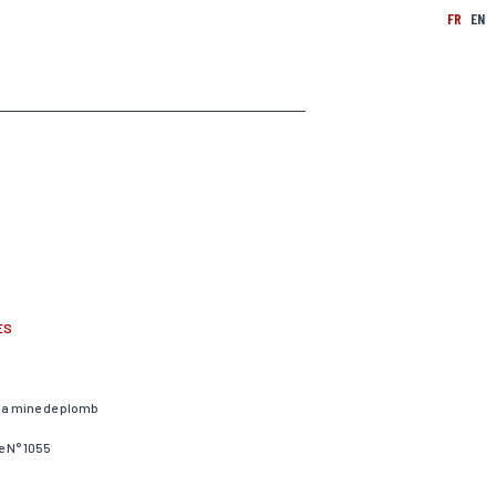
FR
EN
ES
 la mine de plomb
e N° 1055