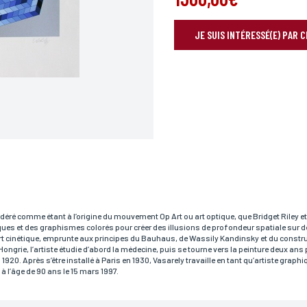
JE SUIS INTÉRESSÉ(E) PAR 
RÉSERVER VOTRE OEUVRE
Prénom*
déré comme étant à l’origine du mouvement Op Art ou art optique, que Bridget Riley e
ques et des graphismes colorés pour créer des illusions de profondeur spatiale sur
rt cinétique, emprunte aux principes du Bauhaus, de Wassily Kandinsky et du constr
n Hongrie, l’artiste étudie d’abord la médecine, puis se tourne vers la peinture deux an
Téléphone
20. Après s’être installé à Paris en 1930, Vasarely travaille en tant qu’artiste graphiq
t à l’âge de 90 ans le 15 mars 1997.
Code postal