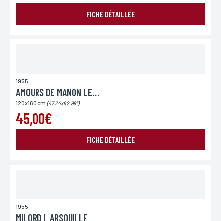
Si vous souhaitez recevoir une réponse personnalisée,
vous pouvez nous laisser votre pays.
FICHE DÉTAILLÉE
Lieu de livraison*
France
Europe
Monde
1955
AMOURS DE MANON LESCAUT (LES)
120x160 cm
(47.24x62.99")
45,00€
ENVOYER MA DEMANDE
FICHE DÉTAILLÉE
*Champs obligatoires
Conformément à la loi «informatique et Libertés» du 06,01,1978 modifié en 2004, vous pouvez
pour des motifs légitimes, au traitement informatiques de vos coordonnées, bénéficiez d’un
droit d’accès, de rectification aux informations qui vous concernent, en vous adressant à
L’Incartade - 51 rue Basse, 59800 Lille.
1955
MILORD L ARSOUILLE