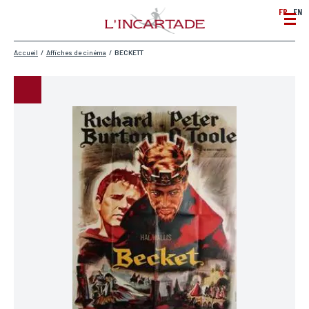
FR
EN
Accueil
/
Affiches de cinéma
/
BECKETT