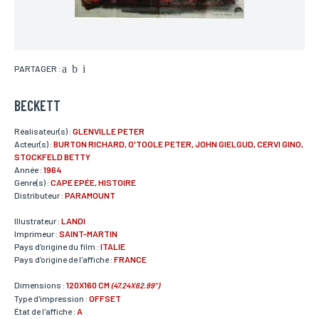
PARTAGER :
BECKETT
Réalisateur(s) :
GLENVILLE PETER
Acteur(s) :
BURTON RICHARD, O'TOOLE PETER, JOHN GIELGUD, CERVI GINO,
STOCKFELD BETTY
Année :
1964
Genre(s) :
CAPE EPÉE, HISTOIRE
Distributeur :
PARAMOUNT
Illustrateur :
LANDI
Imprimeur :
SAINT-MARTIN
Pays d'origine du film :
ITALIE
Pays d'origine de l'affiche :
FRANCE
Dimensions :
120X160 CM
(47.24X62.99")
Type d'impression :
OFFSET
État de l'affiche :
A