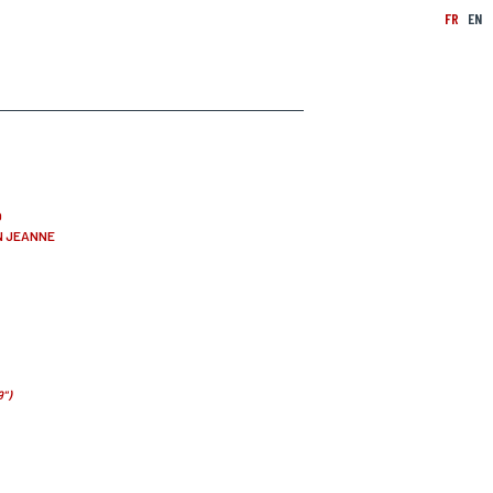
FR
EN
O
N JEANNE
9")