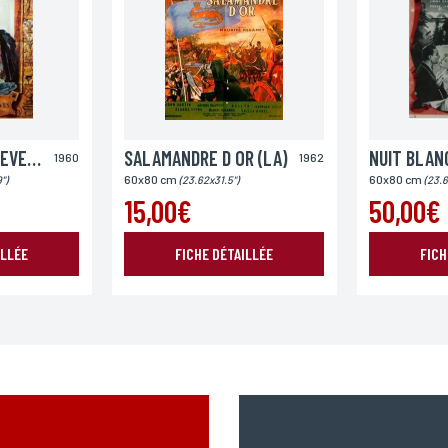
Pays
PRINCESSE DE CLEVES (LA)
SALAMANDRE D OR (LA)
NUIT BLANC
1960
1962
60x80 cm
60x80 cm
")
(23.62x31.5")
(23.6
15,00€
50,00€
ILLÉE
FICHE DÉTAILLÉE
FICH
ENVOYER MA DEMANDE
978 modifié en 2004, vous pouvez pour des motifs légitimes, au traitement informatiques de vos c