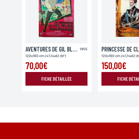
Ville
AVENTURES DE GIL BLAS DE SENTILLANE
1955
Lieu de livraison*
120x160 cm
120x160 cm
(47.24x62.99")
(47.24x62.99
France
Europe
Monde
70,00€
150,00€
FICHE DÉTAILLÉE
FICHE DÉTA
*Champs obligatoires
Conformément à la loi «informatique et Libertés» du 06,01,1