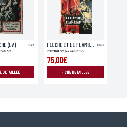
HE (LA)
FLECHE ET LE FLAMBEAU (LA)
1948
1950
120x160 cm
2x31.5")
(47.24x62.99")
75,00€
E DÉTAILLÉE
FICHE DÉTAILLÉE
oordonnées, bénéficiez d’un droit d’accès, de rectification