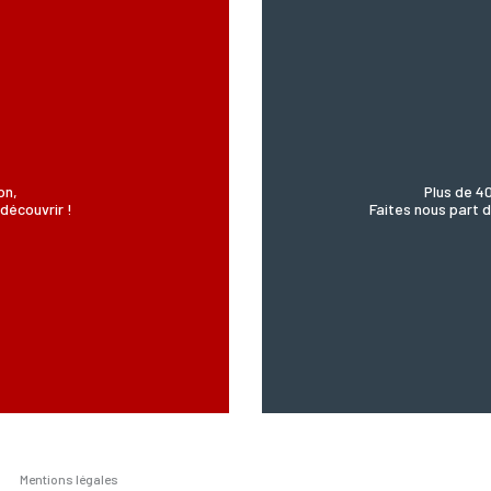
’Incartade - 51 rue Basse, 59800 Lille.
on,
Plus de 4
découvrir !
Faites nous part d
Mentions légales