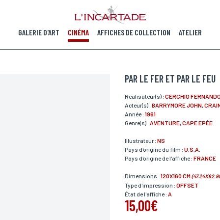
GALERIE D'ART
CINÉMA
AFFICHES DE COLLECTION
ATELIER
PAR LE FER ET PAR LE FEU
Réalisateur(s) :
CERCHIO FERNAND
Acteur(s) :
BARRYMORE JOHN, CRAI
Année :
1961
Genre(s) :
AVENTURE, CAPE EPÉE
Illustrateur :
NS
Pays d'origine du film :
U.S.A.
Pays d'origine de l'affiche :
FRANCE
Dimensions :
120X160 CM
(47.24X62.9
Type d'impression :
OFFSET
État de l'affiche :
A
15,00€