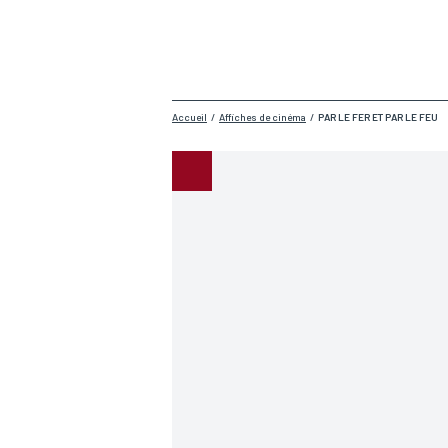
Accueil
/
Affiches de cinéma
/
PAR LE FER ET PAR LE FEU