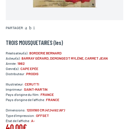
PARTAGER :
TROIS MOUSQUETAIRES (les)
Réalisateur(s) :
BORDERIE BERNARD
Acteur(s) :
BARRAY GÉRARD, DEMONGEOT MYLÈNE, CARMET JEAN
Année :
1962
Genre(s) :
CAPE EPÉE
Distributeur :
PRODIS
Illustrateur :
CERUTTI
Imprimeur :
SAINT-MARTIN
Pays d'origine du film :
FRANCE
Pays d'origine de l'affiche :
FRANCE
Dimensions :
120X160 CM
(47.24X62.99")
Type d'impression :
OFFSET
État de l'affiche :
A-
40,00€