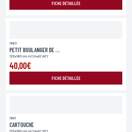
FICHE DÉTAILLÉE
Lieu de livraison*
France
Europe
Monde
1963
PETIT BOULANGER DE VENISE (LE)
120x160 cm
(47.24x62.99")
40,00€
ENVOYER MA DEMANDE
FICHE DÉTAILLÉE
*Champs obligatoires
Conformément à la loi «informatique et Libertés» du 06,01,1978 modifié en 2004, vous pouvez
pour des motifs légitimes, au traitement informatiques de vos coordonnées, bénéficiez d’un
droit d’accès, de rectification aux informations qui vous concernent, en vous adressant à
L’Incartade - 51 rue Basse, 59800 Lille.
1961
CARTOUCHE
120x160 cm
(47.24x62.99")