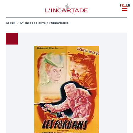
FR
EN
Accueil
/
Affiches de cinéma
/
FORBANS (les)