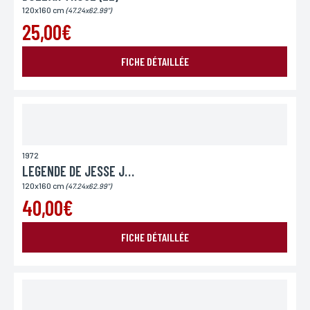
Conformément à la loi «informatique et Libertés» du 06,01,1978 modifié en 2004, vous pouvez
120x160 cm
(47.24x62.99")
pour des motifs légitimes, au traitement informatiques de vos coordonnées, bénéficiez d’un
droit d’accès, de rectification aux informations qui vous concernent, en vous adressant à
25,00€
L’Incartade - 51 rue Basse, 59800 Lille.
FICHE DÉTAILLÉE
1972
LEGENDE DE JESSE JAMES (LA)
120x160 cm
(47.24x62.99")
40,00€
FICHE DÉTAILLÉE