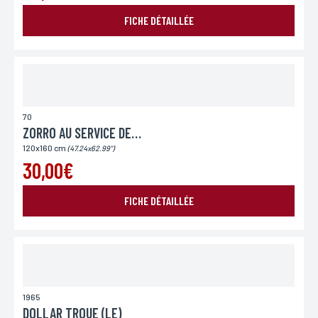
Si vous souhaitez recevoir une réponse personnalisée,
vous pouvez nous laisser votre pays.
FICHE DÉTAILLÉE
Lieu de livraison*
France
Europe
Monde
70
ZORRO AU SERVICE DE LA REINE
120x160 cm
(47.24x62.99")
30,00€
FICHE DÉTAILLÉE
ENVOYER MA DEMANDE
1965
DOLLAR TROUE (LE)
*Champs obligatoires