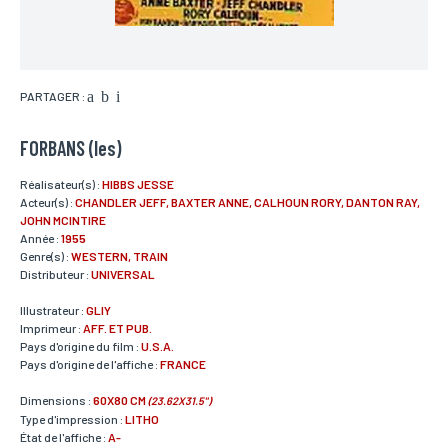
PARTAGER :
FORBANS (les)
Réalisateur(s) :
HIBBS JESSE
Acteur(s) :
CHANDLER JEFF, BAXTER ANNE, CALHOUN RORY, DANTON RAY,
JOHN MCINTIRE
Année :
1955
Genre(s) :
WESTERN, TRAIN
Distributeur :
UNIVERSAL
Illustrateur :
GLIY
Imprimeur :
AFF. ET PUB.
Pays d'origine du film :
U.S.A.
Pays d'origine de l'affiche :
FRANCE
Dimensions :
60X80 CM
(23.62X31.5")
Type d'impression :
LITHO
État de l'affiche :
A-