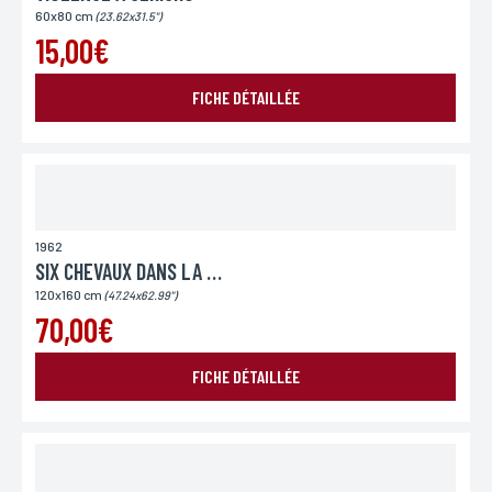
Conformément à la loi «informatique et Libertés» du 06,01,1978 modifié en 2004, vous pouvez
60x80 cm
(23.62x31.5")
pour des motifs légitimes, au traitement informatiques de vos coordonnées, bénéficiez d’un
droit d’accès, de rectification aux informations qui vous concernent, en vous adressant à
15,00€
L’Incartade - 51 rue Basse, 59800 Lille.
FICHE DÉTAILLÉE
1962
SIX CHEVAUX DANS LA PLAINE
120x160 cm
(47.24x62.99")
70,00€
FICHE DÉTAILLÉE