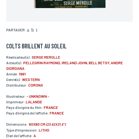
PARTAGER :
COLTS BRILLENT AU SOLEIL
Réalisateur(s) :
SERGE MEROLLE
Acteur(s) :
PELLEGRIN RAYMOND, IRELAND JOHN, BELL BETSY, ANDRE
GIORDANA
Année :
1961
Genre(s) :
WESTERN
Distributeur :
CORONA
Illustrateur :
- UNKNOWN -
Imprimeur :
LALANDE
Pays d'origine du film :
FRANCE
Pays d'origine de l'affiche :
FRANCE
Dimensions :
60X80 CM
(23.62X31.5")
Type d'impression :
LITHO
État de l'affiche :
A