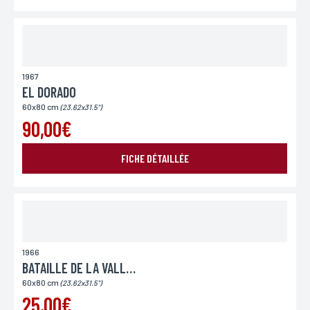
Lieu de livraison*
France
Europe
Monde
1967
EL DORADO
60x80 cm
(23.62x31.5")
90,00€
FICHE DÉTAILLÉE
ENVOYER MA DEMANDE
1966
BATAILLE DE LA VALLEE DU DIABLE (LA)
*Champs obligatoires
Conformément à la loi «informatique et Libertés» du 06,01,1978 modifié en 2004, vous pouvez
60x80 cm
(23.62x31.5")
pour des motifs légitimes, au traitement informatiques de vos coordonnées, bénéficiez d’un
droit d’accès, de rectification aux informations qui vous concernent, en vous adressant à
25,00€
L’Incartade - 51 rue Basse, 59800 Lille.