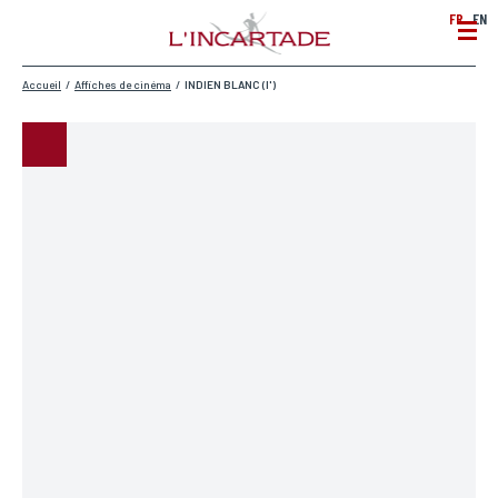
FR
EN
Accueil
/
Affiches de cinéma
/
INDIEN BLANC (l')