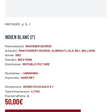
PARTAGER :
INDIEN BLANC (l')
Réalisateur(s) :
WAGGNER GEORGE
Acteur(s) :
MONTGOMERY GEORGE, ALBRIGHT LOLA, BILL WILLIAMS
Année :
1957
Genre(s) :
WESTERN
Distributeur :
REPUBLIC PICTURE
Illustrateur :
- UNKNOWN -
Imprimeur :
HARFORT
Dimensions :
60X80 CM
(23.62X31.5")
Type d'impression :
LITHO
État de l'affiche :
A
50,00€