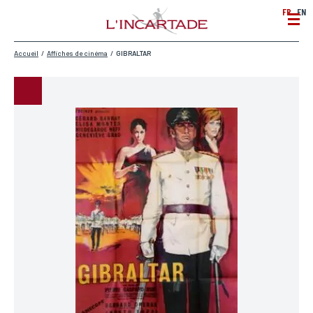
FR
EN
Accueil
/
Affiches de cinéma
/
GIBRALTAR