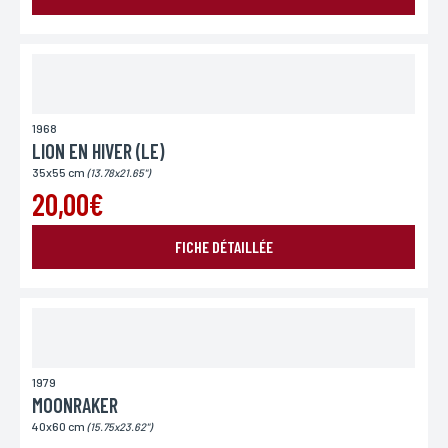
Lieu de livraison*
France
Europe
Monde
1968
LION EN HIVER (LE)
35x55 cm
(13.78x21.65")
20,00€
ENVOYER MA DEMANDE
FICHE DÉTAILLÉE
*Champs obligatoires
Conformément à la loi «informatique et Libertés» du 06,01,1978 modifié en 2004, vous pouvez
pour des motifs légitimes, au traitement informatiques de vos coordonnées, bénéficiez d’un
droit d’accès, de rectification aux informations qui vous concernent, en vous adressant à
L’Incartade - 51 rue Basse, 59800 Lille.
1979
MOONRAKER
40x60 cm
(15.75x23.62")