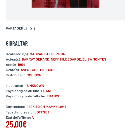
PARTAGER :
GIBRALTAR
Réalisateur(s) :
GASPART-HUIT PIERRE
Acteur(s) :
BARRAY GÉRARD, NEFF HILDEGARDE, ELISA MONTES
Année :
1964
Genre(s) :
AVENTURE, HISTOIRE
Distributeur :
COCINOR
Illustrateur :
- UNKNOWN -
Pays d'origine du film :
FRANCE
Pays d'origine de l'affiche :
FRANCE
Dimensions :
120X160 CM
(47.24X62.99")
Type d'impression :
OFFSET
État de l'affiche :
A
25,00€