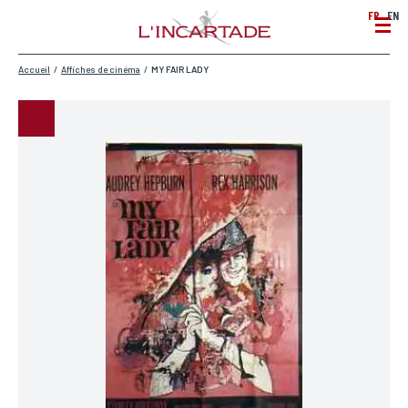
FR
EN
Accueil
/
Affiches de cinéma
/
MY FAIR LADY