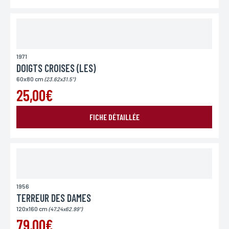
Lieu de livraison*
France
Europe
Monde
1971
DOIGTS CROISES (LES)
60x80 cm
(23.62x31.5")
25,00€
ENVOYER MA DEMANDE
FICHE DÉTAILLÉE
*Champs obligatoires
Conformément à la loi «informatique et Libertés» du 06,01,1978 modifié en 2004, vous pouvez
pour des motifs légitimes, au traitement informatiques de vos coordonnées, bénéficiez d’un
droit d’accès, de rectification aux informations qui vous concernent, en vous adressant à
L’Incartade - 51 rue Basse, 59800 Lille.
1956
TERREUR DES DAMES
120x160 cm
(47.24x62.99")
79,00€