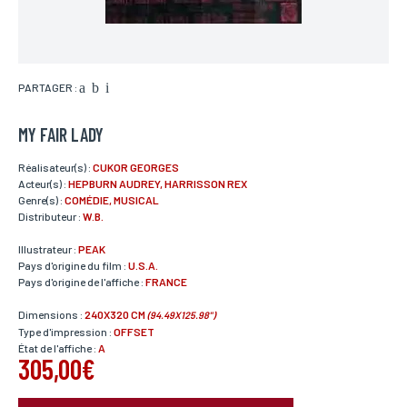
PARTAGER :
MY FAIR LADY
Réalisateur(s) :
CUKOR GEORGES
Acteur(s) :
HEPBURN AUDREY, HARRISSON REX
Genre(s) :
COMÉDIE, MUSICAL
Distributeur :
W.B.
Illustrateur :
PEAK
Pays d'origine du film :
U.S.A.
Pays d'origine de l'affiche :
FRANCE
Dimensions :
240X320 CM
(94.49X125.98")
Type d'impression :
OFFSET
État de l'affiche :
A
305,00€