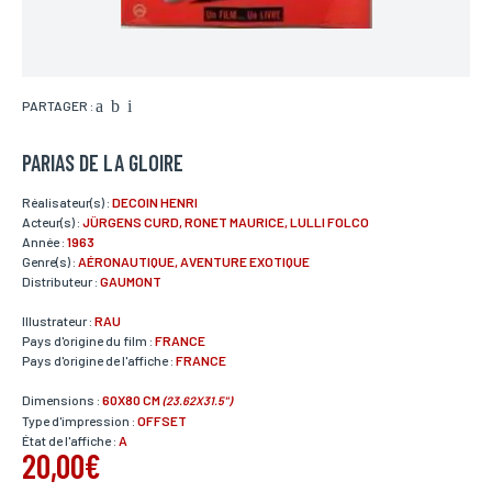
PARTAGER :
PARIAS DE LA GLOIRE
Réalisateur(s) :
DECOIN HENRI
Acteur(s) :
JÜRGENS CURD, RONET MAURICE, LULLI FOLCO
Année :
1963
Genre(s) :
AÉRONAUTIQUE, AVENTURE EXOTIQUE
Distributeur :
GAUMONT
Illustrateur :
RAU
Pays d'origine du film :
FRANCE
Pays d'origine de l'affiche :
FRANCE
Dimensions :
60X80 CM
(23.62X31.5")
Type d'impression :
OFFSET
État de l'affiche :
A
20,00€