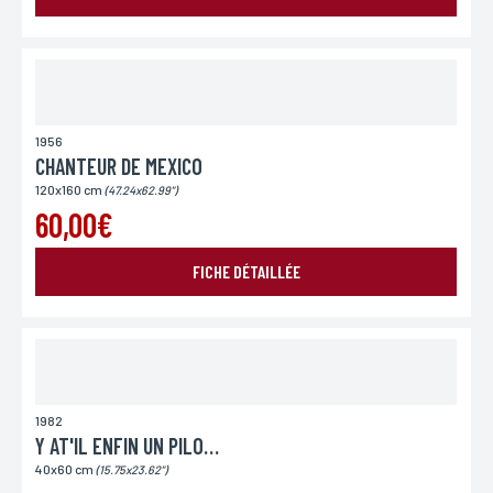
Lieu de livraison*
France
Europe
Monde
1956
CHANTEUR DE MEXICO
120x160 cm
(47.24x62.99")
60,00€
FICHE DÉTAILLÉE
ENVOYER MA DEMANDE
1982
Y AT'IL ENFIN UN PILOTE DANS L'AVION 2
*Champs obligatoires
Conformément à la loi «informatique et Libertés» du 06,01,1978 modifié en 2004, vous pouvez
40x60 cm
(15.75x23.62")
pour des motifs légitimes, au traitement informatiques de vos coordonnées, bénéficiez d’un
droit d’accès, de rectification aux informations qui vous concernent, en vous adressant à