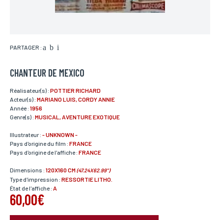
PARTAGER :
CHANTEUR DE MEXICO
Réalisateur(s) :
POTTIER RICHARD
Acteur(s) :
MARIANO LUIS, CORDY ANNIE
Année :
1956
Genre(s) :
MUSICAL, AVENTURE EXOTIQUE
Illustrateur :
- UNKNOWN -
Pays d'origine du film :
FRANCE
Pays d'origine de l'affiche :
FRANCE
Dimensions :
120X160 CM
(47.24X62.99")
Type d'impression :
RESSORTIE LITHO.
État de l'affiche :
A
60,00€