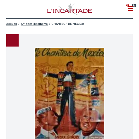
FR
EN
Accueil
/
Affiches de cinéma
/
CHANTEUR DE MEXICO