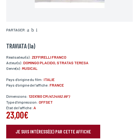
PARTAGER :
TRAVIATA (la)
Réalisateur(s) :
ZEFFIRELLI FRANCO
Acteur(s) :
DOMINGO PLACIDO, STRATAS TERESA
Genre(s) :
MUSICAL
Pays d'origine du film :
ITALIE
Pays d'origine de l'affiche :
FRANCE
Dimensions :
120X160 CM
(47.24X62.99")
Type d'impression :
OFFSET
État de l'affiche :
A
23,00€
JE SUIS INTÉRESSÉ(E) PAR CETTE AFFICHE