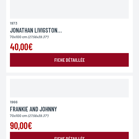
Lieu de livraison*
France
Europe
Monde
1973
JONATHAN LIVIGSTON SEAGULL
70x100 cm
(27.56x39.37")
40,00€
ENVOYER MA DEMANDE
FICHE DÉTAILLÉE
*Champs obligatoires
Conformément à la loi «informatique et Libertés» du 06,01,1978 modifié en 2004, vous pouvez
pour des motifs légitimes, au traitement informatiques de vos coordonnées, bénéficiez d’un
droit d’accès, de rectification aux informations qui vous concernent, en vous adressant à
L’Incartade - 51 rue Basse, 59800 Lille.
1966
FRANKIE AND JOHNNY
70x100 cm
(27.56x39.37")
90,00€
FICHE DÉTAILLÉE