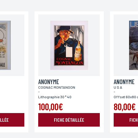
Téléphone
Code postal
Pays
ANONYME
ANONYME
COGNAC MONTANGON
U S A
-
-
Lithographie 30 * 40
Offset 60x80
100,00€
80,00€
ILLÉE
FICHE DÉTAILLÉE
FICH