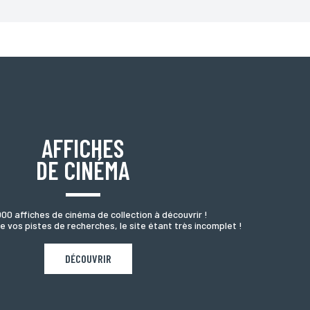
oordonnées, bénéficiez d’un droit d’accès, de rectification
AFFICHES
DE CINÉMA
000 affiches de cinéma de collection à découvrir !
e vos pistes de recherches, le site étant très incomplet !
DÉCOUVRIR