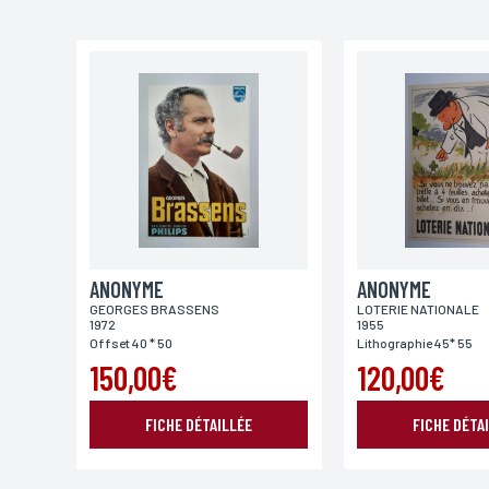
Email*
Adresse
Ville
ANONYME
Lieu de livraison*
ANONYME
GEORGES BRASSENS
LOTERIE NATIONALE
France
Europe
Monde
1972
1955
Offset 40 * 50
Lithographie 45* 55
150,00€
120,00€
FICHE DÉTAILLÉE
FICHE DÉTA