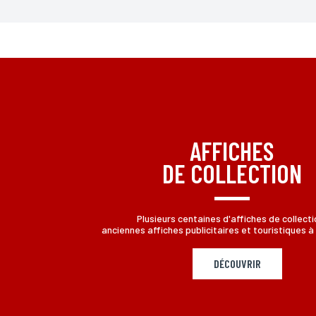
*Champs obligatoires
Conformément à la loi «informatique et Libertés» du 06,01,1
aux informations qui vous concernent, en vous adressant à L
AFFICHES
DE COLLECTION
Plusieurs centaines d'affiches de collecti
anciennes affiches publicitaires et touristiques à 
DÉCOUVRIR