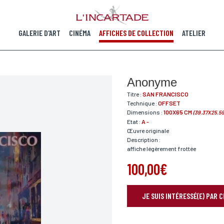
GALERIE D'ART
CINÉMA
AFFICHES DE COLLECTION
ATELIER
Anonyme
Titre :
SAN FRANCISCO
Technique :
OFFSET
Dimensions :
100X65 CM
(39.37X25.59
Etat :
A -
Œuvre originale
Description :
affiche légèrement frottée
100,00€
JE SUIS INTÉRESSÉ(E) PAR 