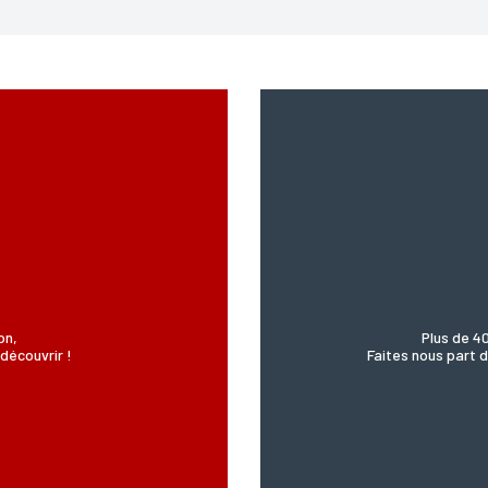
ENVOYER MA DEMANDE
978 modifié en 2004, vous pouvez pour des motifs légitimes, au traitement informatiques de vos c
’Incartade - 51 rue Basse, 59800 Lille.
on,
Plus de 4
découvrir !
Faites nous part d